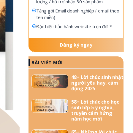
lượng / hỗ trợ nhập 30 sản phẩm
Tặng gói Email doanh nghiệp ( email theo
tên miền)
Đặc biệt: bảo hành website trọn đời *
Đăng ký ngay
BÀI VIẾT MỚI
48+ Lời chúc sinh nhật
người yêu hay, cảm
động 2025
58+ Lời chúc cho học
sinh lớp 5 ý nghĩa,
truyền cảm hứng
năm học mới
65+ Những lời chúc