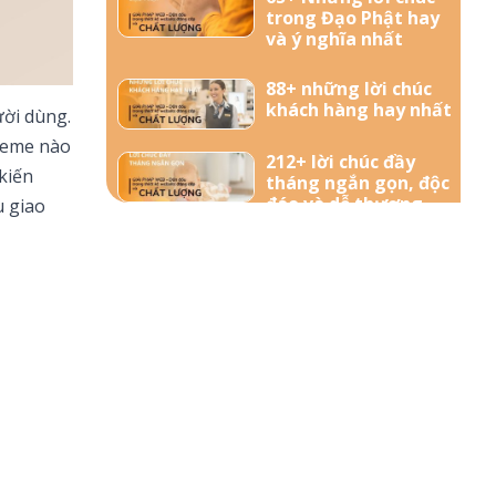
trong Đạo Phật hay
và ý nghĩa nhất
88+ những lời chúc
khách hàng hay nhất
ười dùng.
theme nào
212+ lời chúc đầy
kiến
tháng ngắn gọn, độc
đáo và dễ thương
u giao
nhất dành tặng bé
yêu
57+ Những lời chúc
bà bầu mới sinh đong
đầy yêu thương
156+ Lời chúc công
việc thuận lợi hay và
ý nghĩa nhất
85+ Lời chúc sinh nhật