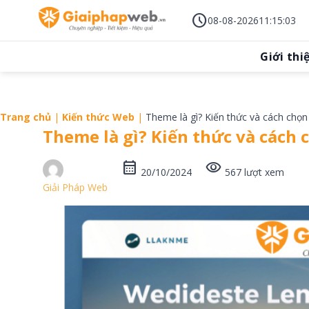
Skip
schedule
to
08-08-2026
11
:
15
:
05
content
Giới thi
Trang chủ
|
Kiến thức Web
|
Theme là gì? Kiến thức và cách chọ
Theme là gì? Kiến thức và cách
calendar_month
visibility
20/10/2024
567 lượt xem
Giải Pháp Web