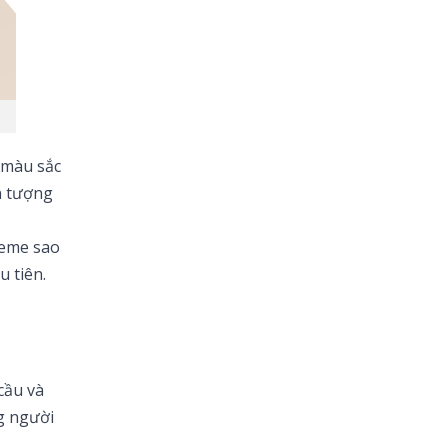
 màu sắc
n tượng
heme sao
u tiên.
cầu và
g người