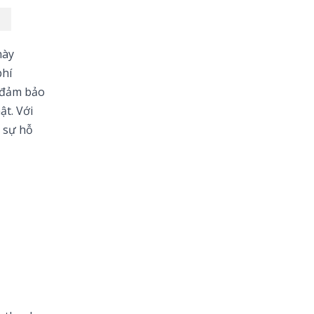
này
phí
ể đảm bảo
ật. Với
c sự hỗ