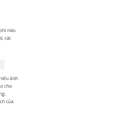
phí nào.
, các
chiếu ảnh
áo cho
ng,
ích của