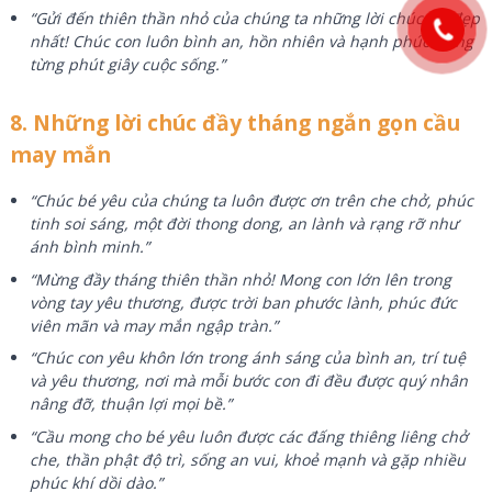
“Gửi đến thiên thần nhỏ của chúng ta những lời chúc tốt đẹp
nhất! Chúc con luôn bình an, hồn nhiên và hạnh phúc trong
từng phút giây cuộc sống.”
8. Những lời chúc đầy tháng ngắn gọn cầu
may mắn
“Chúc bé yêu của chúng ta luôn được ơn trên che chở, phúc
tinh soi sáng, một đời thong dong, an lành và rạng rỡ như
ánh bình minh.”
“Mừng đầy tháng thiên thần nhỏ! Mong con lớn lên trong
vòng tay yêu thương, được trời ban phước lành, phúc đức
viên mãn và may mắn ngập tràn.”
“Chúc con yêu khôn lớn trong ánh sáng của bình an, trí tuệ
và yêu thương, nơi mà mỗi bước con đi đều được quý nhân
nâng đỡ, thuận lợi mọi bề.”
“Cầu mong cho bé yêu luôn được các đấng thiêng liêng chở
che, thần phật độ trì, sống an vui, khoẻ mạnh và gặp nhiều
phúc khí dồi dào.”