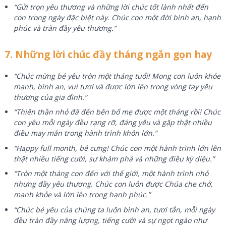
“Gửi trọn yêu thương và những lời chúc tốt lành nhất đến
con trong ngày đặc biệt này. Chúc con một đời bình an, hạnh
phúc và tràn đầy yêu thương.”
7. Những lời chúc đầy tháng ngắn gọn hay
“Chúc mừng bé yêu tròn một tháng tuổi! Mong con luôn khỏe
mạnh, bình an, vui tươi và được lớn lên trong vòng tay yêu
thương của gia đình.”
“Thiên thần nhỏ đã đến bên bố mẹ được một tháng rồi! Chúc
con yêu mỗi ngày đều rạng rỡ, đáng yêu và gặp thật nhiều
điều may mắn trong hành trình khôn lớn.”
“Happy full month, bé cưng! Chúc con một hành trình lớn lên
thật nhiều tiếng cười, sự khám phá và những điều kỳ diệu.”
“Tròn một tháng con đến với thế giới, một hành trình nhỏ
nhưng đầy yêu thương. Chúc con luôn được Chúa che chở,
mạnh khỏe và lớn lên trong hạnh phúc.”
“Chúc bé yêu của chúng ta luôn bình an, tươi tắn, mỗi ngày
đều tràn đầy năng lượng, tiếng cười và sự ngọt ngào như