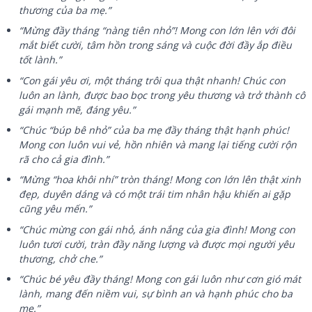
thương của ba mẹ.”
“Mừng đầy tháng “nàng tiên nhỏ”! Mong con lớn lên với đôi
mắt biết cười, tâm hồn trong sáng và cuộc đời đầy ắp điều
tốt lành.”
“Con gái yêu ơi, một tháng trôi qua thật nhanh! Chúc con
luôn an lành, được bao bọc trong yêu thương và trở thành cô
gái mạnh mẽ, đáng yêu.”
“Chúc “búp bê nhỏ” của ba mẹ đầy tháng thật hạnh phúc!
Mong con luôn vui vẻ, hồn nhiên và mang lại tiếng cười rộn
rã cho cả gia đình.”
“Mừng “hoa khôi nhí” tròn tháng! Mong con lớn lên thật xinh
đẹp, duyên dáng và có một trái tim nhân hậu khiến ai gặp
cũng yêu mến.”
“Chúc mừng con gái nhỏ, ánh nắng của gia đình! Mong con
luôn tươi cười, tràn đầy năng lượng và được mọi người yêu
thương, chở che.”
“Chúc bé yêu đầy tháng! Mong con gái luôn như cơn gió mát
lành, mang đến niềm vui, sự bình an và hạnh phúc cho ba
mẹ.”