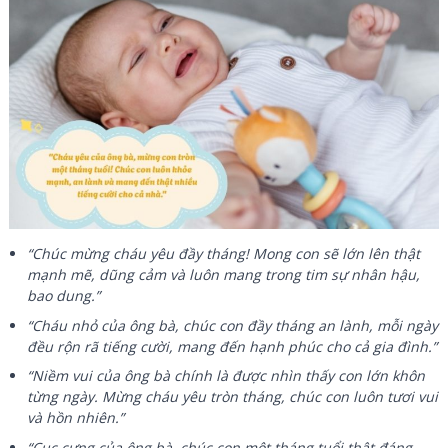
“Chúc mừng cháu yêu đầy tháng! Mong con sẽ lớn lên thật
mạnh mẽ, dũng cảm và luôn mang trong tim sự nhân hậu,
bao dung.”
“Cháu nhỏ của ông bà, chúc con đầy tháng an lành, mỗi ngày
đều rộn rã tiếng cười, mang đến hạnh phúc cho cả gia đình.”
“Niềm vui của ông bà chính là được nhìn thấy con lớn khôn
từng ngày. Mừng cháu yêu tròn tháng, chúc con luôn tươi vui
và hồn nhiên.”
“Cục cưng của ông bà, chúc con một tháng tuổi thật đáng