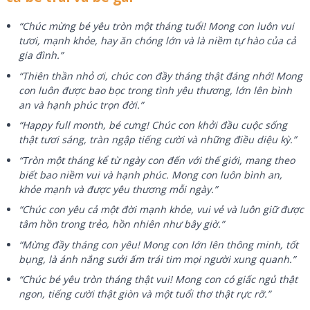
“Chúc mừng bé yêu tròn một tháng tuổi! Mong con luôn vui
tươi, mạnh khỏe, hay ăn chóng lớn và là niềm tự hào của cả
gia đình.”
“Thiên thần nhỏ ơi, chúc con đầy tháng thật đáng nhớ! Mong
con luôn được bao bọc trong tình yêu thương, lớn lên bình
an và hạnh phúc trọn đời.”
“Happy full month, bé cưng! Chúc con khởi đầu cuộc sống
thật tươi sáng, tràn ngập tiếng cười và những điều diệu kỳ.”
“Tròn một tháng kể từ ngày con đến với thế giới, mang theo
biết bao niềm vui và hạnh phúc. Mong con luôn bình an,
khỏe mạnh và được yêu thương mỗi ngày.”
“Chúc con yêu cả một đời mạnh khỏe, vui vẻ và luôn giữ được
tâm hồn trong trẻo, hồn nhiên như bây giờ.”
“Mừng đầy tháng con yêu! Mong con lớn lên thông minh, tốt
bụng, là ánh nắng sưởi ấm trái tim mọi người xung quanh.”
“Chúc bé yêu tròn tháng thật vui! Mong con có giấc ngủ thật
ngon, tiếng cười thật giòn và một tuổi thơ thật rực rỡ.”