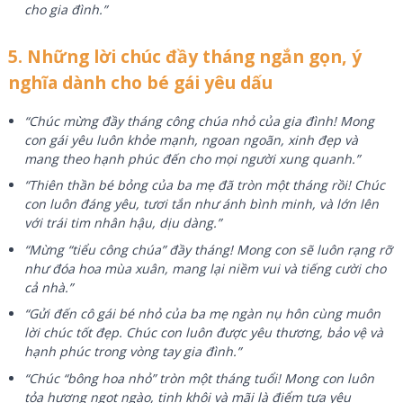
cho gia đình.”
5. Những lời chúc đầy tháng ngắn gọn, ý
nghĩa dành cho bé gái yêu dấu
“Chúc mừng đầy tháng công chúa nhỏ của gia đình! Mong
con gái yêu luôn khỏe mạnh, ngoan ngoãn, xinh đẹp và
mang theo hạnh phúc đến cho mọi người xung quanh.”
“Thiên thần bé bỏng của ba mẹ đã tròn một tháng rồi! Chúc
con luôn đáng yêu, tươi tắn như ánh bình minh, và lớn lên
với trái tim nhân hậu, dịu dàng.”
“Mừng “tiểu công chúa” đầy tháng! Mong con sẽ luôn rạng rỡ
như đóa hoa mùa xuân, mang lại niềm vui và tiếng cười cho
cả nhà.”
“Gửi đến cô gái bé nhỏ của ba mẹ ngàn nụ hôn cùng muôn
lời chúc tốt đẹp. Chúc con luôn được yêu thương, bảo vệ và
hạnh phúc trong vòng tay gia đình.”
“Chúc “bông hoa nhỏ” tròn một tháng tuổi! Mong con luôn
tỏa hương ngọt ngào, tinh khôi và mãi là điểm tựa yêu