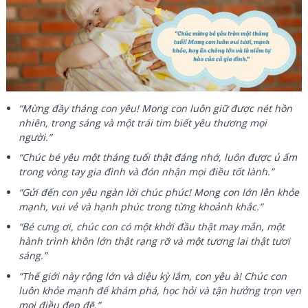
“Mừng đầy tháng con yêu! Mong con luôn giữ được nét hồn
nhiên, trong sáng và một trái tim biết yêu thương mọi
người.”
“Chúc bé yêu một tháng tuổi thật đáng nhớ, luôn được ủ ấm
trong vòng tay gia đình và đón nhận mọi điều tốt lành.”
“Gửi đến con yêu ngàn lời chúc phúc! Mong con lớn lên khỏe
mạnh, vui vẻ và hạnh phúc trong từng khoảnh khắc.”
“Bé cưng ơi, chúc con có một khởi đầu thật may mắn, một
hành trình khôn lớn thật rạng rỡ và một tương lai thật tươi
sáng.”
“Thế giới này rộng lớn và diệu kỳ lắm, con yêu à! Chúc con
luôn khỏe mạnh để khám phá, học hỏi và tận hưởng trọn vẹn
mọi điều đẹp đẽ.”