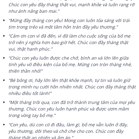
Chúc con yêu đầy tháng thật vui, mạnh khỏe và luôn rạng rỡ
như ánh nắng ban mai.”
“Mừng đầy tháng con yêu! Mong con luôn tỏa sáng với trái
tim trong trẻo và một tâm hồn tràn đầy yêu thương.”
“Cảm ơn con vì đã đến, vì đã làm cho cuộc sống của bố mẹ
trở nên ý nghĩa hơn bao giờ hết. Chúc con đầy tháng thật
vui, thật hạnh phúc.”
“Chúc con yêu luôn được che chở, bình an và lớn lên giữa
tình yêu vô điều kiện của bố mẹ. Mừng con tròn tháng nhé,
thiên thần nhỏ!”
“Bé bỏng ơi, hãy lớn lên thật khỏe mạnh, tự tin và luôn giữ
trong mình nụ cười hồn nhiên nhất. Chúc con đầy tháng thật
nhiều điều tốt lành!”
“Một tháng trôi qua, con đã trở thành trung tâm của mọi yêu
thương. Chúc con yêu luôn hạnh phúc và được ươm mầm
trong vòng tay bố mẹ.”
“Con yêu, dù con có đi đâu, làm gì, bố mẹ vẫn luôn ở đây,
yêu thương, dõi theo và chở che cho con. Chúc con đầy
tháng thật an nhiên và ấm áp.”