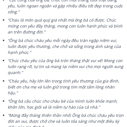
yêu, luôn ngoan ngoãn và gặp nhiều điều tốt đẹp trong cuộc
sống.”
“Cháu là món quà quý giá nhất mà ông bà có được. Chúc
mừng con yêu đầy tháng, mong con luôn hạnh phúc và bình
an trên đường đời.”
“Ông bà chúc cháu yêu mỗi ngày đều tràn ngập niềm vui,
luôn được yêu thương, che chở và sống trong ánh sáng của
hạnh phúc.”
“Chúc cháu yêu của ông bà tròn tháng thật vui vẻ! Mong con
luôn rạng rỡ, tự tin và mang lại niềm vui cho mọi người xung
quanh.”
“Cháu yêu, hãy lớn lên trong tình yêu thương của gia đình,
biết ơn cha mẹ và luôn giữ trong tim một tấm lòng nhân
hậu.”
“Ông bà cầu chúc cho cháu bé của mình luôn khỏe mạnh,
khôn lớn, học giỏi và là niềm tự hào của cả nhà.”
“Mừng đầy tháng thiên thần nhỏ! Ông bà chúc cháu yêu trọn
đời an vui, được chở che và luôn tỏa sáng như một điều kỳ