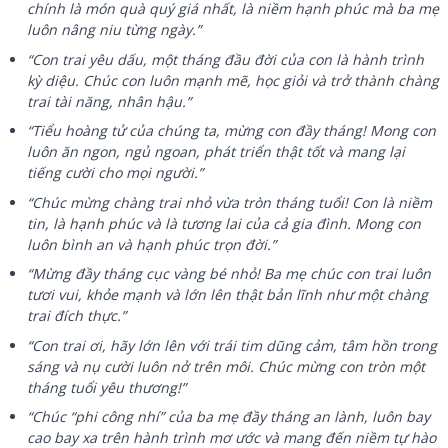
chính là món quà quý giá nhất, là niềm hạnh phúc mà ba mẹ
luôn nâng niu từng ngày.”
“Con trai yêu dấu, một tháng đầu đời của con là hành trình
kỳ diệu. Chúc con luôn mạnh mẽ, học giỏi và trở thành chàng
trai tài năng, nhân hậu.”
“Tiểu hoàng tử của chúng ta, mừng con đầy tháng! Mong con
luôn ăn ngon, ngủ ngoan, phát triển thật tốt và mang lại
tiếng cười cho mọi người.”
“Chúc mừng chàng trai nhỏ vừa tròn tháng tuổi! Con là niềm
tin, là hạnh phúc và là tương lai của cả gia đình. Mong con
luôn bình an và hạnh phúc trọn đời.”
“Mừng đầy tháng cục vàng bé nhỏ! Ba mẹ chúc con trai luôn
tươi vui, khỏe mạnh và lớn lên thật bản lĩnh như một chàng
trai đích thực.”
“Con trai ơi, hãy lớn lên với trái tim dũng cảm, tâm hồn trong
sáng và nụ cười luôn nở trên môi. Chúc mừng con tròn một
tháng tuổi yêu thương!”
“Chúc “phi công nhí” của ba mẹ đầy tháng an lành, luôn bay
cao bay xa trên hành trình mơ ước và mang đến niềm tự hào