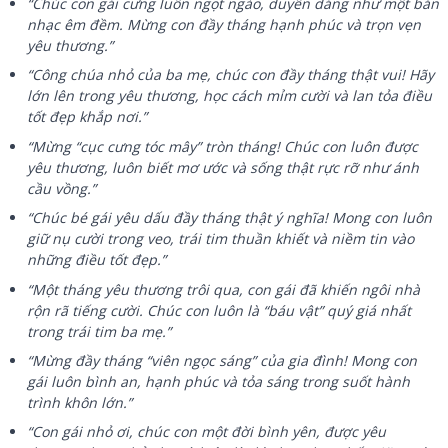
“Chúc con gái cưng luôn ngọt ngào, duyên dáng như một bản
nhạc êm đềm. Mừng con đầy tháng hạnh phúc và trọn vẹn
yêu thương.”
“Công chúa nhỏ của ba mẹ, chúc con đầy tháng thật vui! Hãy
lớn lên trong yêu thương, học cách mỉm cười và lan tỏa điều
tốt đẹp khắp nơi.”
“Mừng “cục cưng tóc mây” tròn tháng! Chúc con luôn được
yêu thương, luôn biết mơ ước và sống thật rực rỡ như ánh
cầu vồng.”
“Chúc bé gái yêu dấu đầy tháng thật ý nghĩa! Mong con luôn
giữ nụ cười trong veo, trái tim thuần khiết và niềm tin vào
những điều tốt đẹp.”
“Một tháng yêu thương trôi qua, con gái đã khiến ngôi nhà
rộn rã tiếng cười. Chúc con luôn là “báu vật” quý giá nhất
trong trái tim ba mẹ.”
“Mừng đầy tháng “viên ngọc sáng” của gia đình! Mong con
gái luôn bình an, hạnh phúc và tỏa sáng trong suốt hành
trình khôn lớn.”
“Con gái nhỏ ơi, chúc con một đời bình yên, được yêu