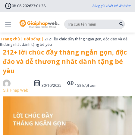
Skip
schedule
to
08-08-2026
23
:
01
:
40
Bảng giá thiết kế Website
content
Trang chủ
|
Đời sống
|
212+ lời chúc đầy tháng ngắn gọn, độc đáo và dễ
thương nhất dành tặng bé yêu
212+ lời chúc đầy tháng ngắn gọn, độc
đáo và dễ thương nhất dành tặng bé
yêu
calendar_month
visibility
30/10/2025
158 lượt xem
Giải Pháp Web