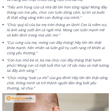
“Tiểu anh hùng của cả nhà đã lớn hơn từng ngày! Mừng đầy
tháng con trai yêu, chúc con luôn dũng cảm, tự tin và bước
đi thật vững vàng trên con đường của mình.”
“Chúc quý tử của ba mẹ tròn tháng an lành! Con là niềm vui,
là ánh sáng sưởi ấm cả ngôi nhà. Mong con luôn mạnh mẽ
và kiên định trong mọi ước mơ.”
“Cục cưng của mẹ, mừng con đầy tháng! Hãy lớn lên thật
khỏe mạnh, hồn nhiên và luôn giữ nụ cười rạng rỡ khiến ai
cũng yêu thương.”
“Con trai nhỏ bé ơi, ba mẹ chúc con đầy tháng thật hạnh
phúc! Mong con có một tuổi thơ rực rỡ sắc màu và một tương
lai đầy ánh sáng.”
“Chúc mừng “soái ca nhí” của gia đình! Hãy lớn lên thật vững
chãi, thông minh và trở thành người đàn ông biết yêu
thương, sẻ chia.”