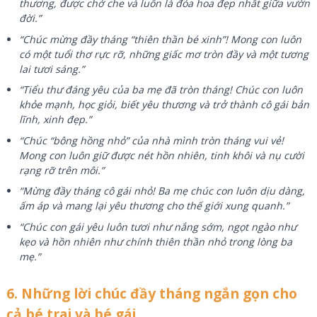
thương, được chở che và luôn là đóa hoa đẹp nhất giữa vườn
đời.”
“Chúc mừng đầy tháng “thiên thần bé xinh”! Mong con luôn
có một tuổi thơ rực rỡ, những giấc mơ tròn đầy và một tương
lai tươi sáng.”
“Tiểu thư đáng yêu của ba mẹ đã tròn tháng! Chúc con luôn
khỏe mạnh, học giỏi, biết yêu thương và trở thành cô gái bản
lĩnh, xinh đẹp.”
“Chúc “bông hồng nhỏ” của nhà mình tròn tháng vui vẻ!
Mong con luôn giữ được nét hồn nhiên, tinh khôi và nụ cười
rạng rỡ trên môi.”
“Mừng đầy tháng cô gái nhỏ! Ba mẹ chúc con luôn dịu dàng,
ấm áp và mang lại yêu thương cho thế giới xung quanh.”
“Chúc con gái yêu luôn tươi như nắng sớm, ngọt ngào như
kẹo và hồn nhiên như chính thiên thần nhỏ trong lòng ba
mẹ.”
6. Những lời chúc đầy tháng ngắn gọn cho
cả bé trai và bé gái