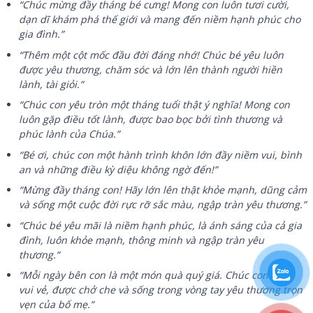
“Chúc mừng đầy tháng bé cưng! Mong con luôn tươi cười,
dạn dĩ khám phá thế giới và mang đến niềm hạnh phúc cho
gia đình.”
“Thêm một cột mốc đầu đời đáng nhớ! Chúc bé yêu luôn
được yêu thương, chăm sóc và lớn lên thành người hiền
lành, tài giỏi.”
“Chúc con yêu tròn một tháng tuổi thật ý nghĩa! Mong con
luôn gặp điều tốt lành, được bao bọc bởi tình thương và
phúc lành của Chúa.”
“Bé ơi, chúc con một hành trình khôn lớn đầy niềm vui, bình
an và những điều kỳ diệu không ngờ đến!”
“Mừng đầy tháng con! Hãy lớn lên thật khỏe mạnh, dũng cảm
và sống một cuộc đời rực rỡ sắc màu, ngập tràn yêu thương.”
“Chúc bé yêu mãi là niềm hạnh phúc, là ánh sáng của cả gia
đình, luôn khỏe mạnh, thông minh và ngập tràn yêu
thương.”
“Mỗi ngày bên con là một món quà quý giá. Chúc con luôn
vui vẻ, được chở che và sống trong vòng tay yêu thương trọn
vẹn của bố mẹ.”