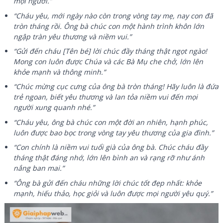
mọi người.”
“Cháu yêu, mới ngày nào còn trong vòng tay mẹ, nay con đã
tròn tháng rồi. Ông bà chúc con một hành trình khôn lớn
ngập tràn yêu thương và niềm vui.”
“Gửi đến cháu [Tên bé] lời chúc đầy tháng thật ngọt ngào!
Mong con luôn được Chúa và các Bà Mụ che chở, lớn lên
khỏe mạnh và thông minh.”
“Chúc mừng cục cưng của ông bà tròn tháng! Hãy luôn là đứa
trẻ ngoan, biết yêu thương và lan tỏa niềm vui đến mọi
người xung quanh nhé.”
“Cháu yêu, ông bà chúc con một đời an nhiên, hạnh phúc,
luôn được bao bọc trong vòng tay yêu thương của gia đình.”
“Con chính là niềm vui tuổi già của ông bà. Chúc cháu đầy
tháng thật đáng nhớ, lớn lên bình an và rạng rỡ như ánh
nắng ban mai.”
“Ông bà gửi đến cháu những lời chúc tốt đẹp nhất: khỏe
mạnh, hiếu thảo, học giỏi và luôn được mọi người yêu quý.”