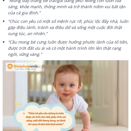
“Mừng đầy tháng bé trai/gái đáng yêu! Mong con luôn tỏa
sáng, khỏe mạnh, thông minh và trở thành niềm vui bất tận
của cả gia đình.”
“Chúc con yêu có một số mệnh rực rỡ, phúc lộc đầy nhà, luôn
gặp điều lành, tránh xa điều dữ và sống một cuộc đời thật
sung túc, an nhiên.”
“Cầu mong bé cưng luôn được hưởng phước lành của tổ tiên,
được trời đất ưu ái và có một hành trình lớn lên thật rạng
ngời, vững vàng.”