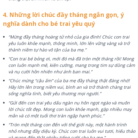
4. Những lời chúc đầy tháng ngắn gọn, ý
nghĩa dành cho bé trai yêu quý
“Mừng đầy tháng hoàng tử nhỏ của gia đình! Chúc con trai
yêu luôn khỏe mạnh, thông minh, lớn lên vững vàng và trở
thành niềm tự hào vô tận của ba mẹ.”
“Con trai bé bỏng ơi, mới đó mà đã tròn một tháng rồi! Mong
con luôn mạnh mẽ, kiên cường, mang trong tim sự dũng cảm
và nụ cười hồn nhiên như ánh ban mai.”
“Chúc mừng “cậu ấm” của ba mẹ đầy tháng thật đáng nhớ!
Hãy lớn lên trong niềm vui, bình an và trở thành chàng trai
sống nghĩa tình, biết yêu thương mọi người.”
“Gửi đến con trai yêu dấu ngàn nụ hôn ngọt ngào và muôn
lời chúc tốt đẹp. Mong con luôn khỏe mạnh, gặp nhiều may
mắn và có một tuổi thơ tràn ngập hạnh phúc.”
“Tròn một tháng con đến với thế giới này, một hành trình
nhỏ nhưng đầy diệu kỳ. Chúc con trai luôn vui tươi, hiếu thảo
và mang đến thật nhiều tiếng cười cho ba mẹ.”