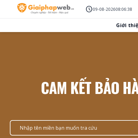
Skip
schedule
to
09-08-2026
08
:
06
:
40
content
Giới thi
CAM KẾT BẢO HÀ