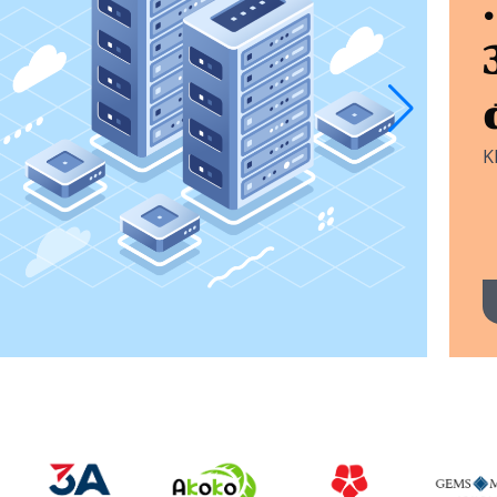
Đ
t
Bảo 
K
Ngắn