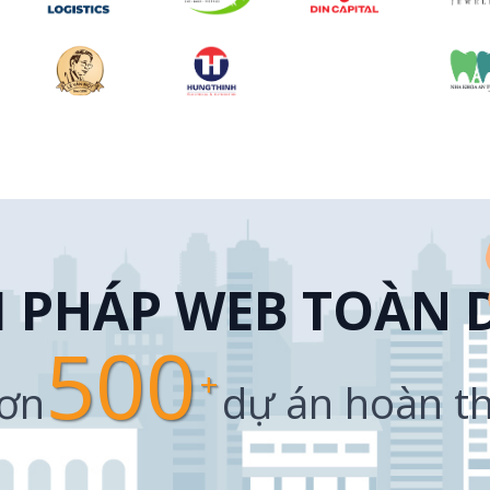
I PHÁP WEB TOÀN 
500
add
hơn
dự án hoàn t