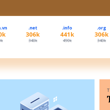
.vn
.net
.info
.org
0k
306k
441k
306k
0k
340k
490k
340k
T
Tên