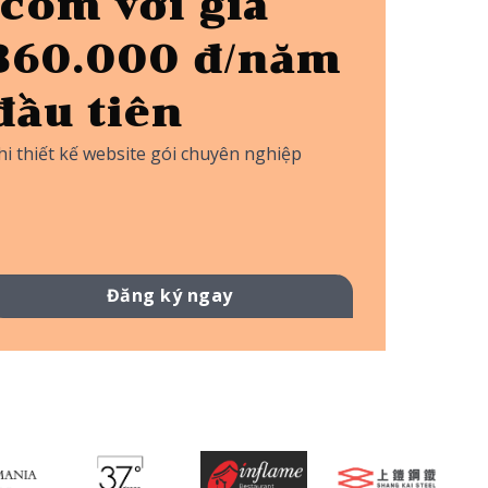
.com với giá
ăng ký nhanh
360.000 đ/năm
ên miền
đầu tiên
vệ thương hiệu của bạn trên internet
hi thiết kế website gói chuyên nghiệp
 gọn, dễ nhớ, dễ phát âm,
Đăng ký ngay
Đăng ký ngay