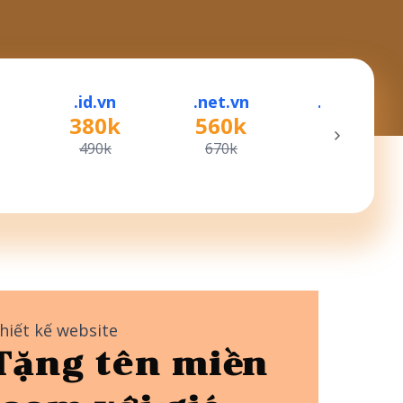
.id.vn
.net.vn
.gov.vn
380k
560k
380k
490k
670k
490k
hiết kế website
Tặng tên miền
 miền