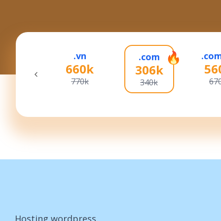
edu.vn
.vn
.com
.com
380k
660k
56
306k
490k
770k
67
340k
Hosting wordpress