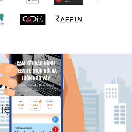
DIỆN
hiện