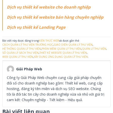
Dịch vụ thiết kế website cho doanh nghiệp
Dịch vụ thiết kế website bán hàng chuyên nghiệp
Dịch vụ thiết kế Landing Page
Bài viết này được đăng trong
KIẾN THỨC WEB
và được gắn thẻ
CÁCH QUẢN LÝ THƯ VIỆN TRƯỜNG HỌC
,
GIAO DIỆN QUẢN LÝ THƯ VIỆN
,
HỆ THỐNG QUẢN LÝ THƯ VIỆN
,
PHẦN MỀM QUẢN LÝ THƯ VIỆN
,
QUẢN LÝ THƯ VIỆN
,
SỔ QUẢN LÝ SÁCH THƯ VIỆN
,
THIẾT KẾ WEBSITE QUẢN LÝ THƯ VIỆN
,
WEB QUẢN LÝ THƯ VIỆN
,
XÂY DỰNG ỨNG DỤNG QUẢN LÝ THƯ VIỆN
.
Giải Pháp Web
Công ty Giải Pháp Web chuyên cung cấp giải pháp chuyển
đổi số cho doanh nghiệp bao gồm: Thiết kế web, cung cấp
hosting, đăng ký tên miền và dịch vụ SEO website. Chúng
tôi là đối tác tin cây cho doanh nghiệp vừa và nhỏ với giá trị
cam kết: Chuyên nghiệp - Tiết kiệm - Hiệu quả.
Bài viết liên quan