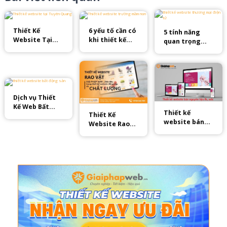
Thiết Kế
6 yếu tố cần có
5 tính năng
Website Tại
khi thiết kế
quan trọng
Tuyên Quang:
website
trong thiết kế
Chuyên
trường mầm
website
Nghiệp, Chuẩn
non 2024
thương mại
SEO
điện tử
Dịch vụ Thiết
Kế Web Bất
Thiết kế
Thiết Kế
Động Sản thu
website bán
Website Rao
hút khách
nguyên liệu FB,
Vặt Chuẩn SEO
hàng tiềm
ads
– 7 Yếu Tố
năng mỗi ngày
Quan Trọng!