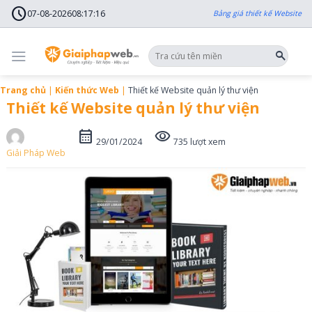
Skip
schedule
to
07-08-2026
08
:
17
:
18
Bảng giá thiết kế Website
content
Trang chủ
|
Kiến thức Web
|
Thiết kế Website quản lý thư viện
Thiết kế Website quản lý thư viện
calendar_month
visibility
29/01/2024
735 lượt xem
Giải Pháp Web