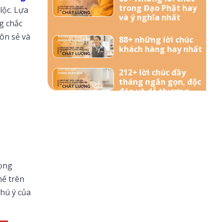
trong Đạo Phật hay
lộc. Lựa
và ý nghĩa nhất
g chắc
ôn sẻ và
88+ những lời chúc
khách hàng hay nhất
212+ lời chúc đầy
tháng ngắn gọn, độc
đáo và dễ thương
nhất dành tặng bé
yêu
57+ Những lời chúc
bà bầu mới sinh đong
đầy yêu thương
rọng
156+ Lời chúc công
hế trên
việc thuận lợi hay và
hú ý của
ý nghĩa nhất
85+ Lời chúc sinh nhật