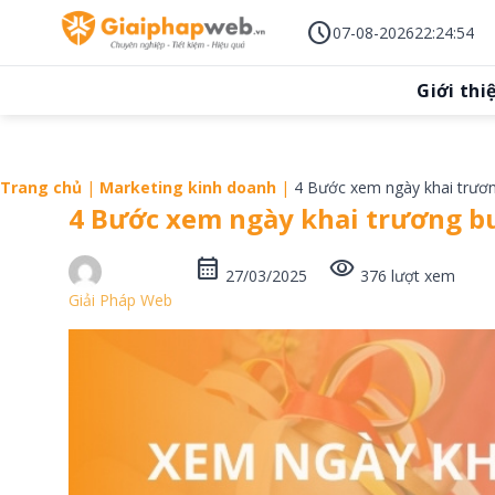
Skip
schedule
to
07-08-2026
22
:
24
:
55
content
Giới thi
Trang chủ
|
Marketing kinh doanh
|
4 Bước xem ngày khai trươ
4 Bước xem ngày khai trương b
calendar_month
visibility
27/03/2025
376 lượt xem
Giải Pháp Web