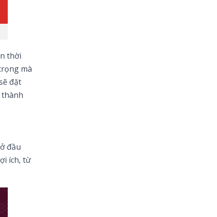
n thời
 trọng mà
sẽ đặt
u thành
mở đầu
i ích, từ