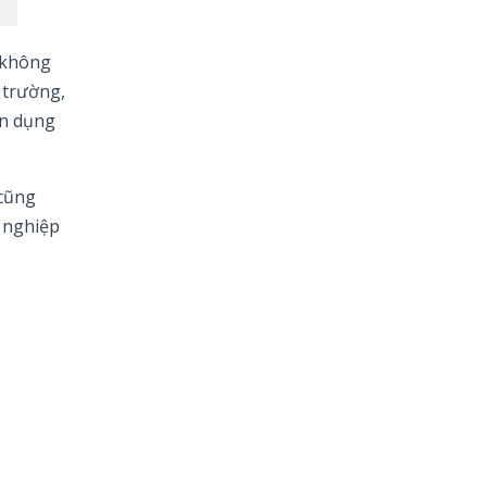
 không
 trường,
ận dụng
 cũng
h nghiệp