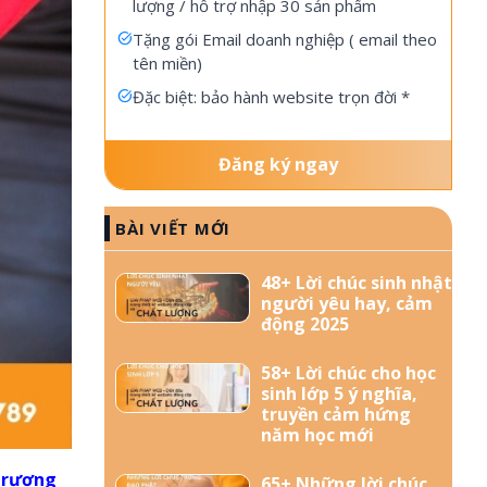
lượng / hỗ trợ nhập 30 sản phẩm
Tặng gói Email doanh nghiệp ( email theo
tên miền)
Đặc biệt: bảo hành website trọn đời *
Đăng ký ngay
BÀI VIẾT MỚI
48+ Lời chúc sinh nhật
người yêu hay, cảm
động 2025
58+ Lời chúc cho học
sinh lớp 5 ý nghĩa,
truyền cảm hứng
năm học mới
trương
65+ Những lời chúc