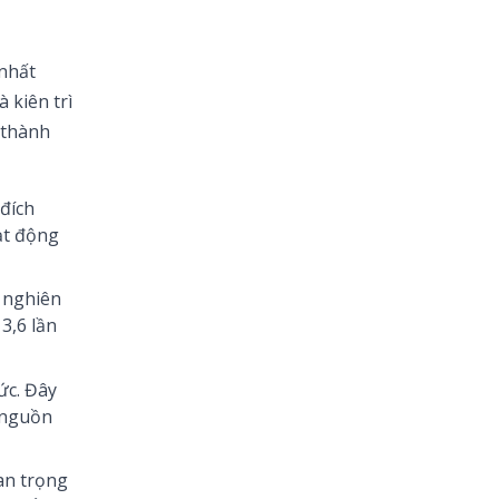
 nhất
 kiên trì
g thành
 đích
ạt động
o nghiên
3,6 lần
ức. Đây
ổ nguồn
an trọng