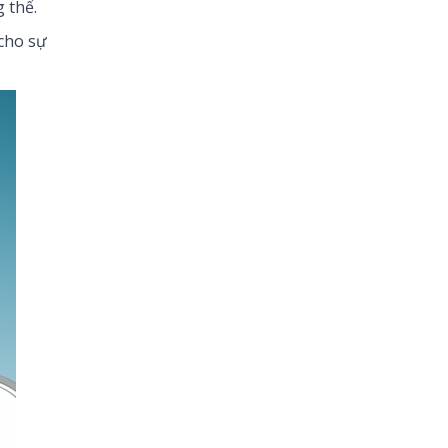
 thể.
 cho sự