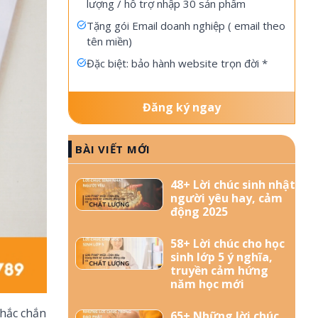
lượng / hỗ trợ nhập 30 sản phẩm
Tặng gói Email doanh nghiệp ( email theo
tên miền)
Đặc biệt: bảo hành website trọn đời *
Đăng ký ngay
BÀI VIẾT MỚI
48+ Lời chúc sinh nhật
người yêu hay, cảm
động 2025
58+ Lời chúc cho học
sinh lớp 5 ý nghĩa,
truyền cảm hứng
năm học mới
chắc chắn
65+ Những lời chúc