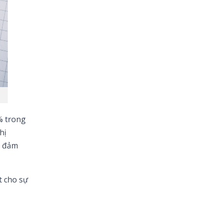
% trong
hị
m đảm
t cho sự