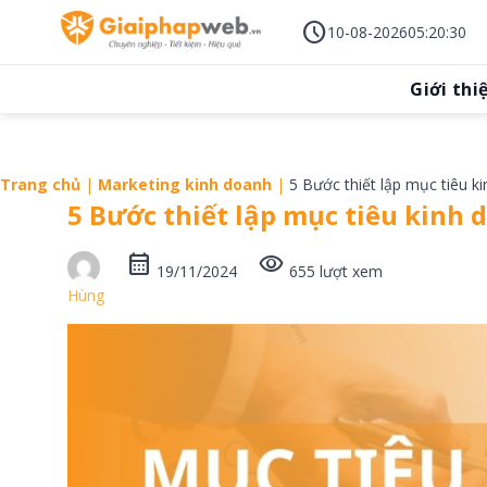
Skip
schedule
to
10-08-2026
05
:
20
:
32
content
Giới thi
Trang chủ
|
Marketing kinh doanh
|
5 Bước thiết lập mục tiêu kin
5 Bước thiết lập mục tiêu kinh d
calendar_month
visibility
19/11/2024
655 lượt xem
Hùng