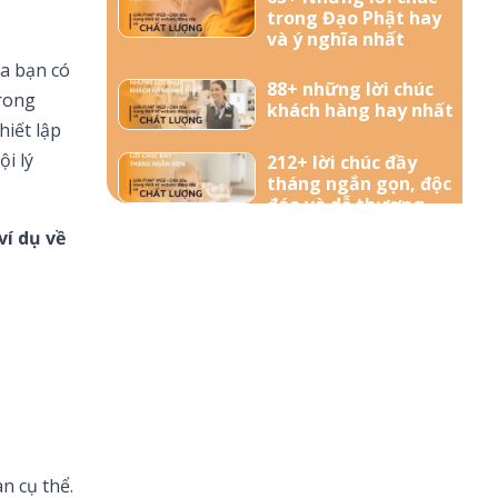
trong Đạo Phật hay
và ý nghĩa nhất
a bạn có
88+ những lời chúc
trong
khách hàng hay nhất
hiết lập
i lý
212+ lời chúc đầy
tháng ngắn gọn, độc
đáo và dễ thương
nhất dành tặng bé
ví dụ về
yêu
57+ Những lời chúc
bà bầu mới sinh đong
đầy yêu thương
156+ Lời chúc công
việc thuận lợi hay và
ý nghĩa nhất
85+ Lời chúc sinh nhật
n cụ thể.