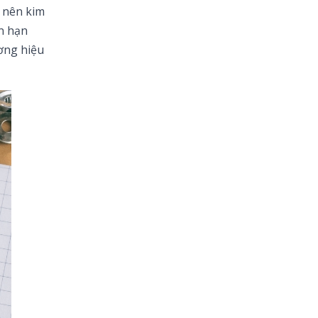
theo Phật Giáo hay,
 nên kim
bình an và ý nghĩa
nhất
n hạn
ơng hiệu
170+ Lời chúc con trai
vào lớp 1 ý nghĩa, yêu
thương và tràn đầy
động lực
90+ lời chúc sinh nhật
cháu gái hay, ý nghĩa
và đáng yêu nhất