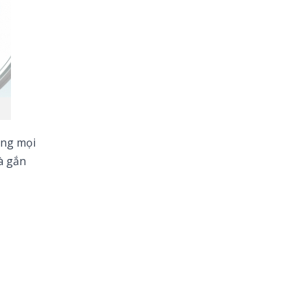
ằng mọi
à gắn