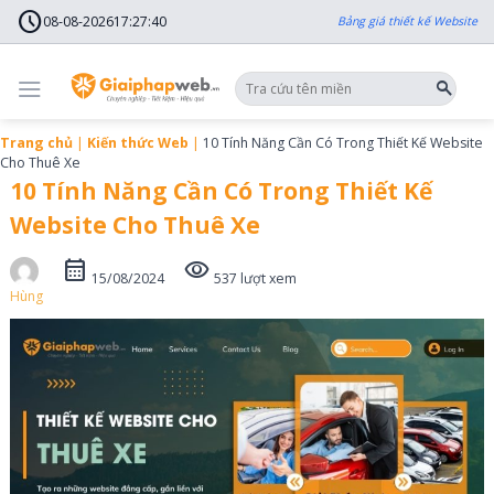
Skip
schedule
to
08-08-2026
17
:
27
:
42
Bảng giá thiết kế Website
content
Trang chủ
|
Kiến thức Web
|
10 Tính Năng Cần Có Trong Thiết Kế Website
Cho Thuê Xe
10 Tính Năng Cần Có Trong Thiết Kế
Website Cho Thuê Xe
calendar_month
visibility
15/08/2024
537 lượt xem
Hùng