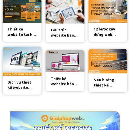
Thiết kế
12 bước xây
Cấu trúc
website tại Hội
dựng web
website bao
An [Chuyên
thương mại
gồm những gì?
nghiệp – Giá
điện tử chuyên
19 tiêu chuẩn
rẻ] 2025
nghiệp
cho website
Thiết kế
5 Xu hướng
Dịch vụ thiết
website bán
thiết kế
kế website
nguyên liệu FB,
website bán
Phan Thiết giá
ads
laptop chuẩn
rẻ 2025
2024