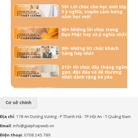
58+ Lời chúc cho học sinh lớp
5 ý nghĩa, truyền cảm hứng
năm học mới
65+ Những lời chúc trong
Đạo Phật hay và ý nghĩa nhất
88+ những lời chúc khách
hàng hay nhất
212+ lời chúc đầy tháng ngắn
gọn, độc đáo và dễ thương
nhất dành tặng bé yêu
57+ Những lời chúc bà bầu
mới sinh đong đầy yêu
thương
Cơ sở chính
156+ Lời chúc công việc
Địa chỉ:
178 An Dương Vương - P.Thanh Hà - TP.Hội An - T.Quảng Nam
thuận lợi hay và ý nghĩa nhất
Email:
info@giaiphapweb.vn
85+ Lời chúc sinh nhật theo
Điện thoại:
0708 245 789
Phật Giáo hay, bình an và ý