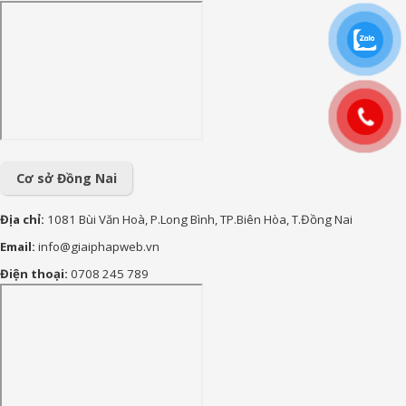
nghĩa nhất
170+ Lời chúc con trai vào
lớp 1 ý nghĩa, yêu thương và
tràn đầy động lực
90+ lời chúc sinh nhật cháu
gái hay, ý nghĩa và đáng yêu
nhất
Cơ sở Đồng Nai
Địa chỉ:
1081 Bùi Văn Hoà, P.Long Bình, TP.Biên Hòa, T.Đồng Nai
Email:
info@giaiphapweb.vn
Điện thoại:
0708 245 789