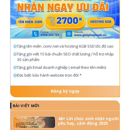
Tặng tên miền .com/.net và hosting 6GB SSD tốc độ cao
Tặng gói viết 15 bài chuẩn SEO chất lượng / hỗ trợ nhập
30 sản phẩm
Tặng gói Email doanh nghiệp ( email theo tên miền)
Đặc biệt: bảo hành website trọn đời *
Đăng ký ngay
BÀI VIẾT MỚI
48+ Lời chúc sinh nhật người
yêu hay, cảm động 2025