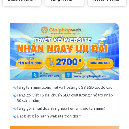
An [Chuyên
thương mại
NAM ĐỊNH
nghiệp – Giá
điện tử chuyên
CHUYÊN
rẻ] 2025
nghiệp
NGHIỆP – CHẤT
LƯỢNG
Tặng tên miền .com/.net và hosting 6GB SSD tốc độ cao
Tặng gói viết 15 bài chuẩn SEO chất lượng / hỗ trợ nhập
30 sản phẩm
Tặng gói Email doanh nghiệp ( email theo tên miền)
Đặc biệt: bảo hành website trọn đời *