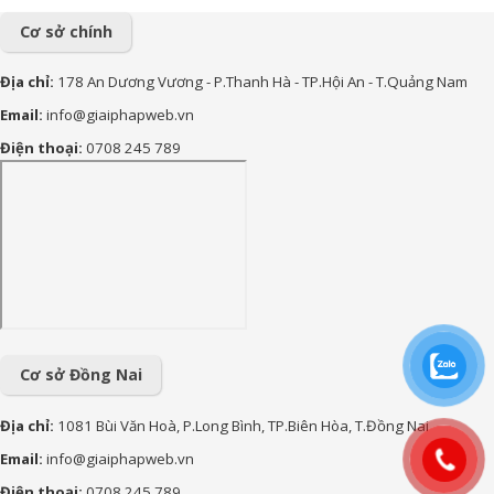
mới sinh đong đầy yêu
thương
Cơ sở chính
156+ Lời chúc công việc
Địa chỉ:
178 An Dương Vương - P.Thanh Hà - TP.Hội An - T.Quảng Nam
thuận lợi hay và ý nghĩa nhất
Email:
info@giaiphapweb.vn
85+ Lời chúc sinh nhật theo
Điện thoại:
0708 245 789
Phật Giáo hay, bình an và ý
nghĩa nhất
170+ Lời chúc con trai vào
lớp 1 ý nghĩa, yêu thương và
tràn đầy động lực
90+ lời chúc sinh nhật cháu
gái hay, ý nghĩa và đáng yêu
nhất
Cơ sở Đồng Nai
Địa chỉ:
1081 Bùi Văn Hoà, P.Long Bình, TP.Biên Hòa, T.Đồng Nai
Email:
info@giaiphapweb.vn
Điện thoại:
0708 245 789