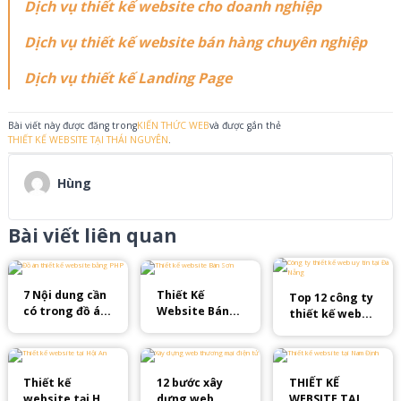
Dịch vụ thiết kế website cho doanh nghiệp
Dịch vụ thiết kế website bán hàng chuyên nghiệp
Dịch vụ thiết kế Landing Page
Bài viết này được đăng trong
KIẾN THỨC WEB
và được gắn thẻ
THIẾT KẾ WEBSITE TẠI THÁI NGUYÊN
.
Hùng
Bài viết liên quan
7 Nội dung cần
Thiết Kế
Top 12 công ty
có trong đồ án
Website Bán
thiết kế web
thiết kế
Sơn Đẹp Mắt
Đà Nẵng uy tín
website bằng
Với 6 Tính
2025
PHP!
Năng Ưu Việt
Thiết kế
12 bước xây
THIẾT KẾ
website tại Hội
dựng web
WEBSITE TẠI