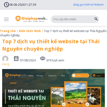
Skip
schedule
to
08-08-2026
11
:
27
:
40
Bảng giá thiết kế Website
content
Trang chủ
|
Kiến thức Web
|
Top 7 dịch vụ thiết kế website tại Thái Nguyên
chuyên nghiệp
Top 7 dịch vụ thiết kế website tại Thái
Nguyên chuyên nghiệp
calendar_month
visibility
07/08/2024
679 lượt xem
Hùng