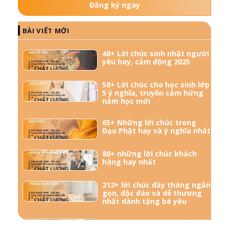
Đăng ký ngay
BÀI VIẾT MỚI
48+ Lời chúc sinh nhật người
yêu hay, cảm động 2025
58+ Lời chúc cho học sinh lớp
5 ý nghĩa, truyền cảm hứng
năm học mới
65+ Những lời chúc trong
Đạo Phật hay và ý nghĩa nhất
88+ những lời chúc khách
hàng hay nhất
212+ lời chúc đầy tháng ngắn
gọn, độc đáo và dễ thương
nhất dành tặng bé yêu
57+ Những lời chúc bà bầu