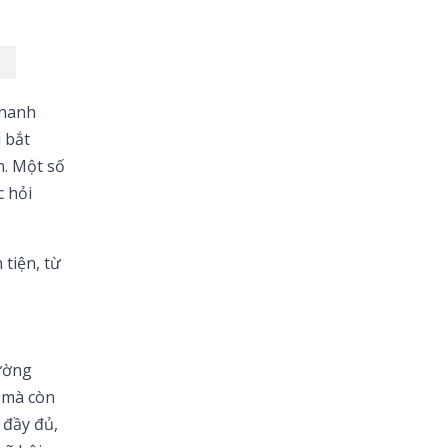
thanh
 bắt
n. Một số
 hỏi
tiện, từ
ường
m mà còn
 đầy đủ,