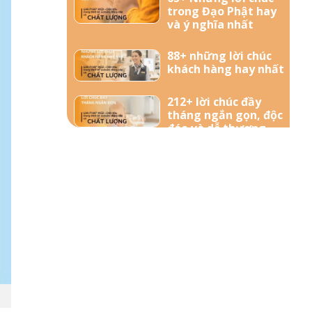
trong Đạo Phật hay
và ý nghĩa nhất
88+ những lời chúc
khách hàng hay nhất
212+ lời chúc đầy
tháng ngắn gọn, độc
đáo và dễ thương
nhất dành tặng bé
yêu
57+ Những lời chúc
bà bầu mới sinh đong
đầy yêu thương
156+ Lời chúc công
việc thuận lợi hay và
ý nghĩa nhất
85+ Lời chúc sinh nhật