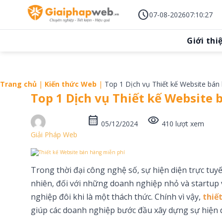
Skip
schedule
to
07-08-2026
07
:
10
:
28
content
Giới thi
Trang chủ
|
Kiến thức Web
|
Top 1 Dịch vụ Thiết kế Website bán
Top 1 Dịch vụ Thiết kế Website 
calendar_month
visibility
05/12/2024
410 lượt xem
Giải Pháp Web
Trong thời đại công nghệ số, sự hiện diện trực tuy
nhiên, đối với những doanh nghiệp nhỏ và startup 
nghiệp đôi khi là một thách thức. Chính vì vậy,
thiế
giúp các doanh nghiệp bước đầu xây dựng sự hiện d