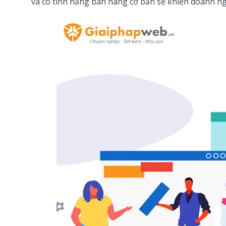
và có tính năng bán hàng cơ bản sẽ khiến doanh ngh