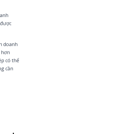
oanh
 được
nh doanh
g hơn
ệp có thể
ng cần