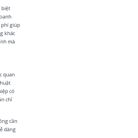
theo Phật Giáo hay,
bình an và ý nghĩa
 biệt
nhất
doanh
 phí giúp
170+ Lời chúc con trai
vào lớp 1 ý nghĩa, yêu
ng khác
thương và tràn đầy
hính mà
động lực
90+ lời chúc sinh nhật
cháu gái hay, ý nghĩa
và đáng yêu nhất
ực quan
thuật
hiệp có
ản chỉ
hông cần
dễ dàng