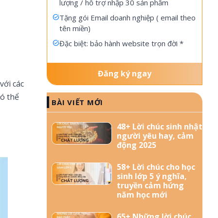
lượng / hỗ trợ nhập 30 sản phẩm
Tặng gói Email doanh nghiệp ( email theo
tên miền)
Đặc biệt: bảo hành website trọn đời *
Đăng ký ngay
với các
có thể
BÀI VIẾT MỚI
48+ Lời chúc sinh nhật
người yêu hay, cảm
động 2025
58+ Lời chúc cho học
sinh lớp 5 ý nghĩa,
truyền cảm hứng
năm học mới
65+ Những lời chúc