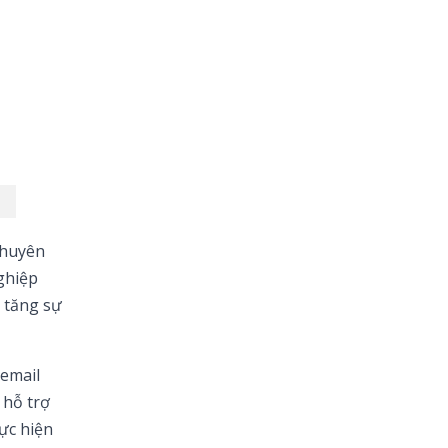
chuyên
ghiệp
à tăng sự
 email
 hỗ trợ
hực hiện