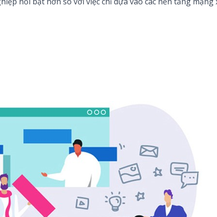
iệp nổi bật hơn so với việc chỉ dựa vào các nền tảng mạng x