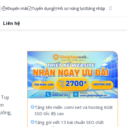
Khuyến mãi
Tuyển dụng
Hồ sơ năng lực
Đăng nhập
Liên hệ
. Tuy
ên
Tặng tên miền .com/.net và hosting 6GB
tưởng,
SSD tốc độ cao
Tặng gói viết 15 bài chuẩn SEO chất