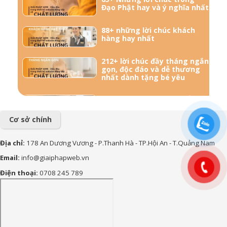
Đạo Phật hay và ý nghĩa nhất
88+ những lời chúc khách
hàng hay nhất
212+ lời chúc đầy tháng ngắn
gọn, độc đáo và dễ thương
nhất dành tặng bé yêu
57+ Những lời chúc bà bầu
mới sinh đong đầy yêu
thương
Cơ sở chính
156+ Lời chúc công việc
Địa chỉ:
178 An Dương Vương - P.Thanh Hà - TP.Hội An - T.Quảng Nam
thuận lợi hay và ý nghĩa nhất
Email:
info@giaiphapweb.vn
85+ Lời chúc sinh nhật theo
Điện thoại:
0708 245 789
Phật Giáo hay, bình an và ý
nghĩa nhất
170+ Lời chúc con trai vào
lớp 1 ý nghĩa, yêu thương và
tràn đầy động lực