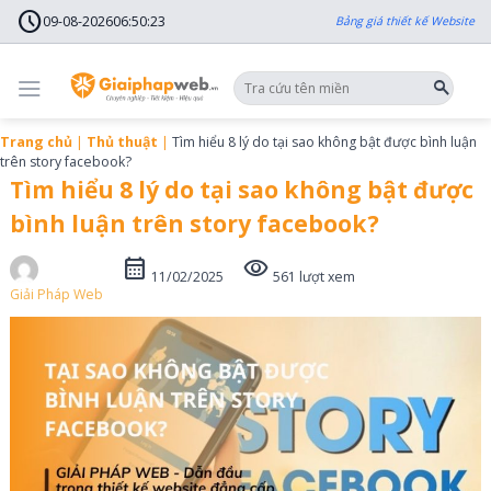
Skip
schedule
to
09-08-2026
06
:
50
:
25
Bảng giá thiết kế Website
content
Trang chủ
|
Thủ thuật
|
Tìm hiểu 8 lý do tại sao không bật được bình luận
trên story facebook?
Tìm hiểu 8 lý do tại sao không bật được
bình luận trên story facebook?
calendar_month
visibility
11/02/2025
561 lượt xem
Giải Pháp Web