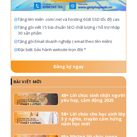
Tặng tên miền .com/.net và hosting 6GB SSD tốc độ cao
Tặng gói viết 15 bài chuẩn SEO chất lượng / hỗ trợ nhập
30 sản phẩm
Tặng gói Email doanh nghiệp ( email theo tên miền)
Đặc biệt: bảo hành website trọn đời *
Đăng ký ngay
BÀI VIẾT MỚI
48+ Lời chúc sinh nhật người
yêu hay, cảm động 2025
58+ Lời chúc cho học sinh lớp
5 ý nghĩa, truyền cảm hứng
năm học mới
65+ Những lời chúc trong