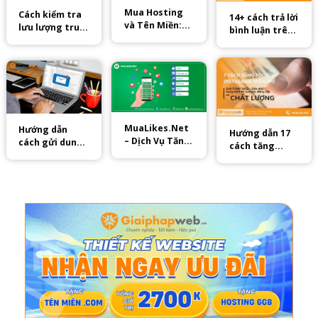
Mua Hosting
Cách kiểm tra
14+ cách trả lời
và Tên Miền:
lưu lượng truy
bình luận trên
Bước Đầu Quan
cập website
facebook hay
Trọng Trên
nhất 2025
Website Của
Bạn
MuaLikes.Net
Hướng dẫn
Hướng dẫn 17
– Dịch Vụ Tăng
cách gửi dung
cách tăng
Tim Tiktok
lượng lớn qua
follow
Hiệu Quả
Gmail
instagram
miễn phí hot
nhất 2025