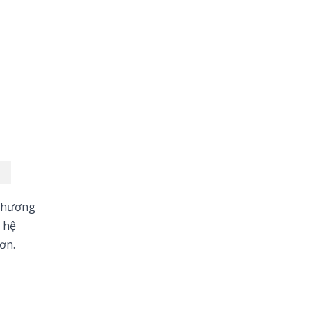
 phương
 hệ
ơn.