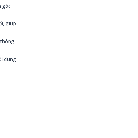
n gốc,
ổi, giúp
o thông
ội dung