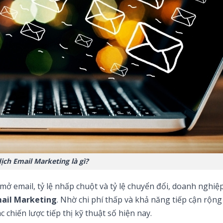
ịch Email Marketing là gì?
 mở email, tỷ lệ nhấp chuột và tỷ lệ chuyển đổi, doanh nghiệ
mail Marketing
. Nhờ chi phí thấp và khả năng tiếp cận rộng 
 chiến lược tiếp thị kỹ thuật số hiện nay.