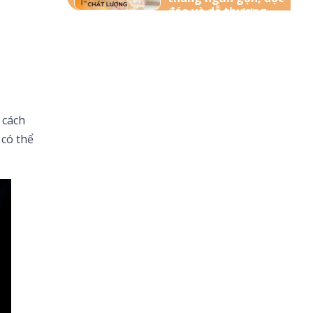
đáo và dễ thương
nhất dành tặng bé
yêu
57+ Những lời chúc
bà bầu mới sinh đong
đầy yêu thương
 cách
156+ Lời chúc công
 có thể
việc thuận lợi hay và
ý nghĩa nhất
85+ Lời chúc sinh nhật
theo Phật Giáo hay,
bình an và ý nghĩa
nhất
170+ Lời chúc con trai
vào lớp 1 ý nghĩa, yêu
thương và tràn đầy
động lực