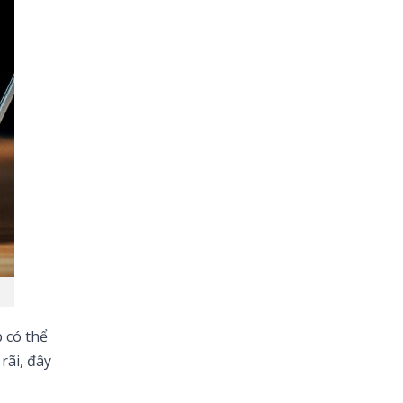
90+ lời chúc sinh nhật
cháu gái hay, ý nghĩa
và đáng yêu nhất
p có thể
rãi, đây