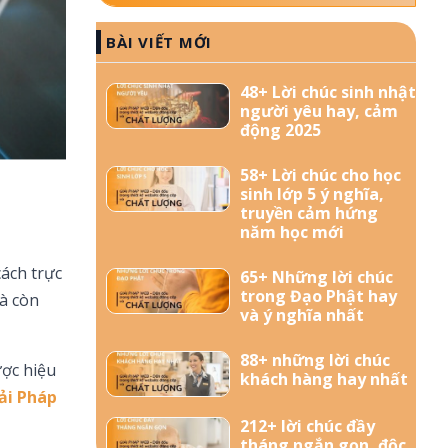
BÀI VIẾT MỚI
48+ Lời chúc sinh nhật
người yêu hay, cảm
động 2025
58+ Lời chúc cho học
sinh lớp 5 ý nghĩa,
truyền cảm hứng
năm học mới
cách trực
65+ Những lời chúc
trong Đạo Phật hay
à còn
và ý nghĩa nhất
88+ những lời chúc
ược hiệu
khách hàng hay nhất
ải Pháp
212+ lời chúc đầy
tháng ngắn gọn, độc