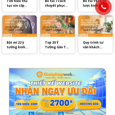
Tìm hiểu thủ
Bỏ túi 7 cách
Bỏ túi 19 chiến
tục xin cấp
thuyết phục
lược kinh
giấy phép kinh
khách hàng
doanh của
doanh cửa
mua bảo hiểm
người Trung
hàng mới nhất
nhân thọ hiệu
Hoa hiệu quả
2025
quả
Bật mí 22 ý
Top 20 Ý
Quy trình tư
tưởng kinh
Tưởng Gần Tết
vấn khách
doanh sáng
Nên Kinh
hàng: 4 bước
tạo mới lạ năm
Doanh Gì Để
để dự án thành
2025
Thu Lãi Khủng
công