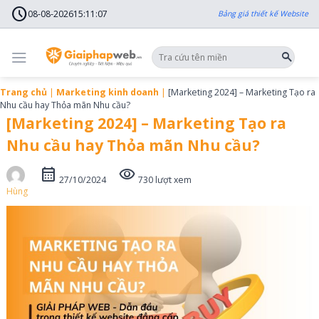
Skip
schedule
to
08-08-2026
15
:
11
:
09
Bảng giá thiết kế Website
content
Trang chủ
|
Marketing kinh doanh
|
[Marketing 2024] – Marketing Tạo ra
Nhu cầu hay Thỏa mãn Nhu cầu?
[Marketing 2024] – Marketing Tạo ra
Nhu cầu hay Thỏa mãn Nhu cầu?
calendar_month
visibility
27/10/2024
730 lượt xem
Hùng