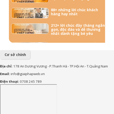
88+ những lời chúc khách
hàng hay nhất
212+ lời chúc đầy tháng ngắn
gọn, độc đáo và dễ thương
nhất dành tặng bé yêu
57+ Những lời chúc bà bầu
mới sinh đong đầy yêu
thương
Cơ sở chính
156+ Lời chúc công việc
Địa chỉ:
178 An Dương Vương - P.Thanh Hà - TP.Hội An - T.Quảng Nam
thuận lợi hay và ý nghĩa nhất
Email:
info@giaiphapweb.vn
85+ Lời chúc sinh nhật theo
Điện thoại:
0708 245 789
Phật Giáo hay, bình an và ý
nghĩa nhất
170+ Lời chúc con trai vào
lớp 1 ý nghĩa, yêu thương và
tràn đầy động lực