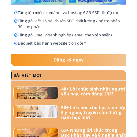
Tặng tên miền .com/.net và hosting 6GB SSD tốc độ cao
Tặng gói viết 15 bài chuẩn SEO chất lượng / hỗ trợ nhập
30 sản phẩm
Tặng gói Email doanh nghiệp ( email theo tên miền)
Đặc biệt: bảo hành website trọn đời *
Đăng ký ngay
BÀI VIẾT MỚI
48+ Lời chúc sinh nhật người
yêu hay, cảm động 2025
58+ Lời chúc cho học sinh lớp
5 ý nghĩa, truyền cảm hứng
năm học mới
65+ Những lời chúc trong
Đạo Phật hay và ý nghĩa nhất