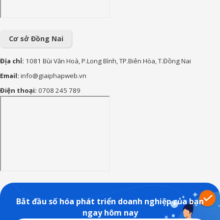
90+ lời chúc sinh nhật cháu
gái hay, ý nghĩa và đáng yêu
nhất
Cơ sở Đồng Nai
Địa chỉ:
1081 Bùi Văn Hoà, P.Long Bình, TP.Biên Hòa, T.Đồng Nai
Email:
info@giaiphapweb.vn
Điện thoại:
0708 245 789
Bắt đầu số hóa phát triển doanh nghiệp của bạn
ngay hôm nay