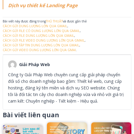
Dịch vụ thiết kế Landing Page
Bài viết này được đăng trong
THỦ THUẬT
và được gắn thẻ
CÁCH GỬI DUNG LƯỢNG LỚN QUA GMAIL
,
CÁCH GỬI FILE CÓ DUNG LƯỢNG LỚN QUA GMAIL
,
CÁCH GỬI FILE DUNG LƯỢNG LỚN QUA GMAIL
,
CÁCH GỬI FILE VIDEO DUNG LƯỢNG LỚN QUA GMAIL
,
CÁCH GỬI TẬP TIN DUNG LƯỢNG LỚN QUA GMAIL
,
CÁCH GỬI VIDEO DUNG LƯỢNG LỚN QUA GMAI
.
Giải Pháp Web
Công ty Giải Pháp Web chuyên cung cấp giải pháp chuyển
đổi số cho doanh nghiệp bao gồm: Thiết kế web, cung cấp
hosting, đăng ký tên miền và dịch vụ SEO website. Chúng
tôi là đối tác tin cây cho doanh nghiệp vừa và nhỏ với giá trị
cam kết: Chuyên nghiệp - Tiết kiệm - Hiệu quả.
Bài viết liên quan