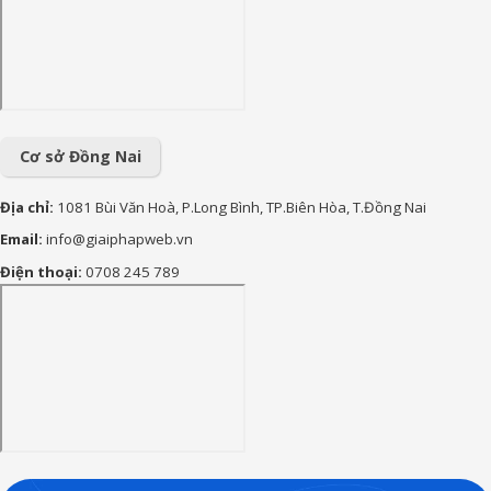
lớp 1 ý nghĩa, yêu thương và
tràn đầy động lực
90+ lời chúc sinh nhật cháu
gái hay, ý nghĩa và đáng yêu
nhất
Cơ sở Đồng Nai
Địa chỉ:
1081 Bùi Văn Hoà, P.Long Bình, TP.Biên Hòa, T.Đồng Nai
Email:
info@giaiphapweb.vn
Điện thoại:
0708 245 789