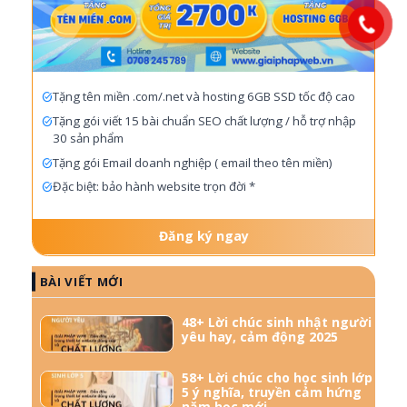
Tặng tên miền .com/.net và hosting 6GB SSD tốc độ cao
Tặng gói viết 15 bài chuẩn SEO chất lượng / hỗ trợ nhập
30 sản phẩm
Tặng gói Email doanh nghiệp ( email theo tên miền)
Đặc biệt: bảo hành website trọn đời *
Đăng ký ngay
BÀI VIẾT MỚI
48+ Lời chúc sinh nhật người
yêu hay, cảm động 2025
58+ Lời chúc cho học sinh lớp
5 ý nghĩa, truyền cảm hứng
năm học mới