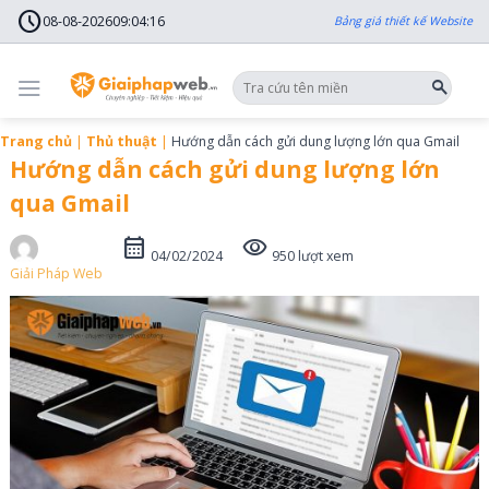
Skip
schedule
to
08-08-2026
09
:
04
:
18
Bảng giá thiết kế Website
content
Trang chủ
|
Thủ thuật
|
Hướng dẫn cách gửi dung lượng lớn qua Gmail
Hướng dẫn cách gửi dung lượng lớn
qua Gmail
calendar_month
visibility
04/02/2024
950 lượt xem
Giải Pháp Web