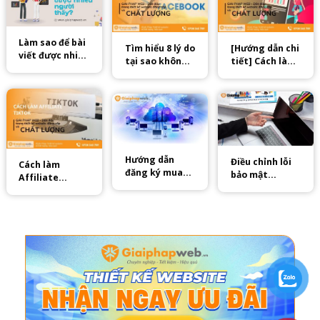
Làm sao để bài
Tìm hiểu 8 lý do
[Hướng dẫn chi
viết được nhiều
tại sao không
tiết] Cách làm
người thấy
bật được bình
tiếp thị liên
trên Facebook
luận trên story
kết Tiktok
facebook?
Hướng dẫn
Điều chỉnh lỗi
Cách làm
đăng ký mua
bảo mật
Affiliate
Hosting và
WordPress,
Tiktok tăng
Domain
hướng dẫn bảo
thu nhập năm
mật
2025
WordPress
hiệu quả cao