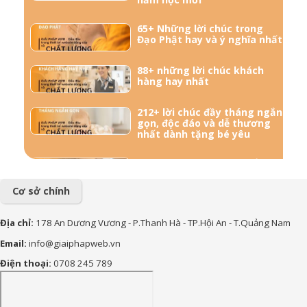
65+ Những lời chúc trong
Đạo Phật hay và ý nghĩa nhất
88+ những lời chúc khách
hàng hay nhất
212+ lời chúc đầy tháng ngắn
gọn, độc đáo và dễ thương
nhất dành tặng bé yêu
57+ Những lời chúc bà bầu
mới sinh đong đầy yêu
thương
Cơ sở chính
156+ Lời chúc công việc
Địa chỉ:
178 An Dương Vương - P.Thanh Hà - TP.Hội An - T.Quảng Nam
thuận lợi hay và ý nghĩa nhất
Email:
info@giaiphapweb.vn
85+ Lời chúc sinh nhật theo
Điện thoại:
0708 245 789
Phật Giáo hay, bình an và ý
nghĩa nhất
170+ Lời chúc con trai vào