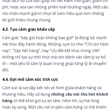
hoặc dịch vụ của bạn giúp họ tiết kiệm thời gian, giảm chi
phí, hoặc xóa tan những phiền toái thường ngày. Một câu
nói nhấn mạnh giá trị thực tế luôn hiệu quả hơn những
lời giới thiệu chung chung.
4.3. Tạo cảm giác khẩn cấp
Cảm giác “bây giờ hoặc không bao giờ” là động lực mạnh
mẽ thúc đẩy hành động. Những cụm từ như “Chỉ còn hôm
nay”, “Sắp hết hàng”, hay “Ưu đãi kết thúc trong 24h”
không chỉ tạo sự thôi thúc mà còn đánh vào tâm lý sợ bỏ
lỡ – một yếu tố tâm lý quan trọng giúp tăng tỷ lệ chuyển
đổi.
4.4. Gợi mở cảm xúc tích cực
Cảm xúc là sợi dây kết nối vô hình giữa khách hàng và
thương hiệu. Hãy sử dụng
những câu nói thu hút khách
hàng
có thể khơi gợi sự an tâm, niềm tin, sự hài lòng
hoặc kỳ vọng. Một câu nói truyền cảm hứng có thể khiến