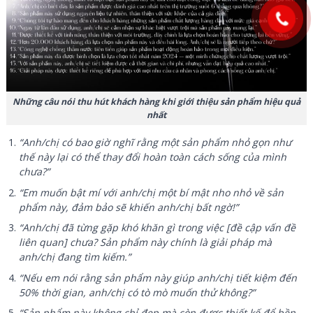
Những câu nói thu hút khách hàng khi giới thiệu sản phẩm hiệu quả
nhất
“Anh/chị có bao giờ nghĩ rằng một sản phẩm nhỏ gọn như
thế này lại có thể thay đổi hoàn toàn cách sống của mình
chưa?”
“Em muốn bật mí với anh/chị một bí mật nho nhỏ về sản
phẩm này, đảm bảo sẽ khiến anh/chị bất ngờ!”
“Anh/chị đã từng gặp khó khăn gì trong việc [đề cập vấn đề
liên quan] chưa? Sản phẩm này chính là giải pháp mà
anh/chị đang tìm kiếm.”
“Nếu em nói rằng sản phẩm này giúp anh/chị tiết kiệm đến
50% thời gian, anh/chị có tò mò muốn thử không?”
“Sản phẩm này không chỉ đẹp mà còn được thiết kế để bền