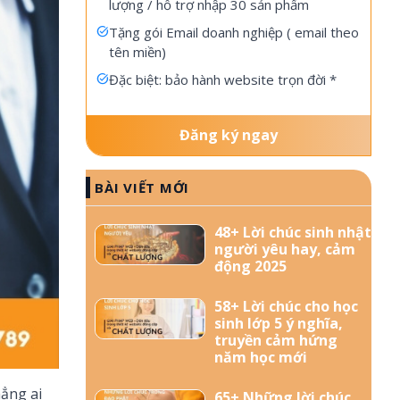
lượng / hỗ trợ nhập 30 sản phẩm
Tặng gói Email doanh nghiệp ( email theo
tên miền)
Đặc biệt: bảo hành website trọn đời *
Đăng ký ngay
BÀI VIẾT MỚI
48+ Lời chúc sinh nhật
người yêu hay, cảm
động 2025
58+ Lời chúc cho học
sinh lớp 5 ý nghĩa,
truyền cảm hứng
năm học mới
hẳng ai
65+ Những lời chúc