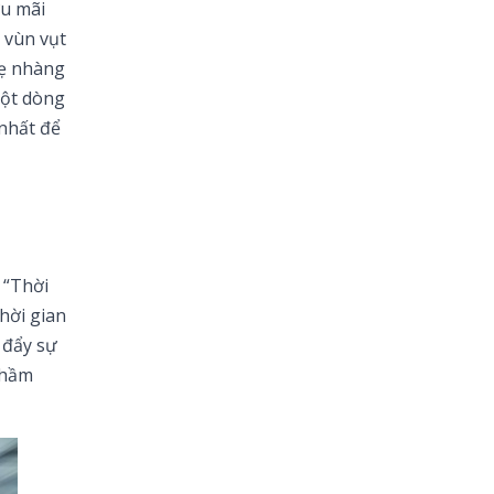
ữu mãi
ó vùn vụt
hẹ nhàng
một dòng
 nhất để
 “Thời
hời gian
 đẩy sự
thầm