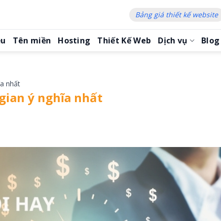
Bảng giá thiết kế website
ệu
Tên miền
Hosting
Thiết Kế Web
Dịch vụ
Blog
ĩa nhất
gian ý nghĩa nhất