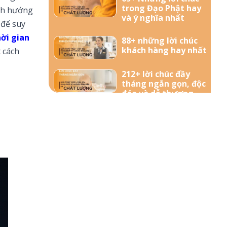
trong Đạo Phật hay
ịnh hướng
và ý nghĩa nhất
 để suy
hời gian
88+ những lời chúc
khách hàng hay nhất
 cách
212+ lời chúc đầy
tháng ngắn gọn, độc
đáo và dễ thương
nhất dành tặng bé
yêu
57+ Những lời chúc
bà bầu mới sinh đong
đầy yêu thương
156+ Lời chúc công
việc thuận lợi hay và
ý nghĩa nhất
85+ Lời chúc sinh nhật