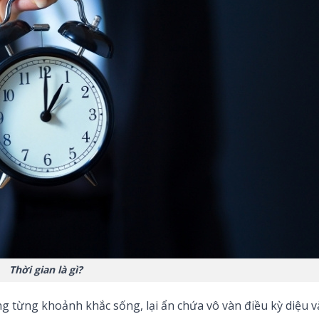
Thời gian là gì?
g từng khoảnh khắc sống, lại ẩn chứa vô vàn điều kỳ diệu v