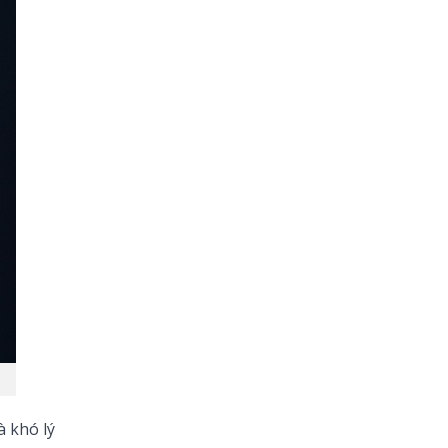
theo Phật Giáo hay,
bình an và ý nghĩa
nhất
170+ Lời chúc con trai
vào lớp 1 ý nghĩa, yêu
thương và tràn đầy
động lực
90+ lời chúc sinh nhật
cháu gái hay, ý nghĩa
và đáng yêu nhất
à khó lý