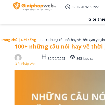
Skip
schedule
to
08-08-2026
16
:
39
:
31
content
Giới thi
Trang chủ
|
Đời sống
|
100+ những câu nói hay về thời gian ý ngh
100+ những câu nói hay về thời 
calendar_month
visibility
30/06/2025
365 lượt xem
Giải Pháp Web