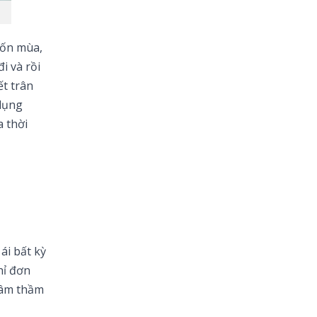
bốn mùa,
i và rồi
ết trân
 dụng
a thời
ái bất kỳ
hỉ đơn
h âm thầm