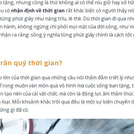
o tặng, nhưng cũng là thứ không ai có thể níu giữ hay sở h
ều có
nhận định về thời gian
rất khác biệt: có người thấy n
từng phút giây như nặng trĩu, lê thê. Dù thời gian đi qua n
ận hành, không ngừng chi phối mọi mặt của đời sống, như 
nhận ra rằng: sống ý nghĩa từng phút giây chính là cách tốt
trân quý thời gian?
to lớn của thời gian qua những câu nói thấm đẫm triết lý như
c. Trong muôn vàn món quà vô hình mà cuộc sống ban tặng, t
ần tạo nên của cải vật chất, mà còn là động lực âm thầm thúc
 loại. Mỗi khoảnh khắc trôi qua đều là một sự biến chuyển 
ững gì đã cũ.