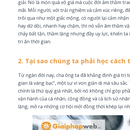
giải. Nó là món quà vô giá mà cuộc đời âm thầm tra
mãi. Mỗi người, với trải nghiệm và cảm xúc riêng, đ
trôi qua như một giấc mộng, có người lại cảm nhận 
hay dữ dội, nhanh hay chậm, thì nó vẫn âm thầm v
chảy bất tận, thầm lặng nhưng đầy uy lực, khiến ta 
tri ân thời gian.
2. Tại sao chúng ta phải học cách 
Từ ngàn đời nay, cha ông ta đã khẳng định giá trị 
gian là vàng bạc”, một sự ví von giản dị mà sâu sắ
chính là thứ quý giá nhất, bởi nó không chỉ góp ph
vận hành của cá nhân, cộng đồng và cả lịch sử nhân
lặng, mở ra những cơ hội mới đồng thời khép lại nh