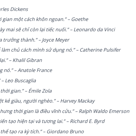
arles Dickens
hời gian một cách khôn ngoan.” – Goethe
mai sẽ chỉ còn lại tiếc nuối.” – Leonardo da Vinci
ta trưởng thành.” – Joyce Meyer
ể làm chủ cách mình sử dụng nó.” – Catherine Pulsifer
i.” – Khalil Gibran
g nó.” – Anatole France
 – Leo Buscaglia
hời gian.” – Émile Zola
ệt kẻ giàu, người nghèo.” – Harvey Mackay
hưng thời gian là điều vĩnh cửu.” – Ralph Waldo Emerson
n tạo hiện tại và tương lai.” – Richard E. Byrd
thể tạo ra kỳ tích.” – Giordano Bruno