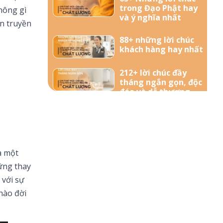
trong Đạo Phật hay
hông gì
và ý nghĩa nhất
n truyền
88+ những lời chúc
khách hàng hay nhất
212+ lời chúc đầy
tháng ngắn gọn, độc
đáo và dễ thương
nhất dành tặng bé
yêu
57+ Những lời chúc
bà bầu mới sinh đong
đầy yêu thương
à một
ững thay
156+ Lời chúc công
 với sự
việc thuận lợi hay và
hào đời
ý nghĩa nhất
85+ Lời chúc sinh nhật