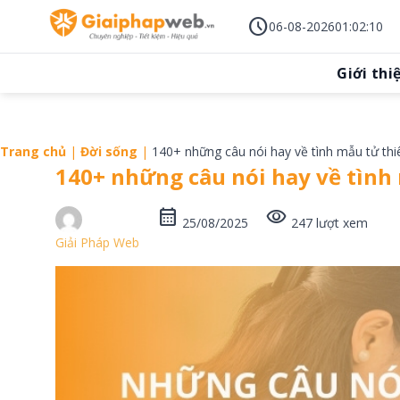
Skip
schedule
to
06-08-2026
01
:
02
:
11
content
Giới thi
Trang chủ
|
Đời sống
|
140+ những câu nói hay về tình mẫu tử thiê
140+ những câu nói hay về tình 
calendar_month
visibility
25/08/2025
247 lượt xem
Giải Pháp Web