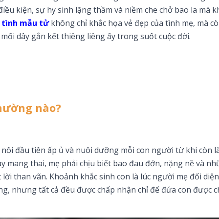
điều kiện, sự hy sinh lặng thầm và niềm che chở bao la mà k
 tình mẫu tử
không chỉ khắc họa vẻ đẹp của tình mẹ, mà cò
mối dây gắn kết thiêng liêng ấy trong suốt cuộc đời.
nhường nào?
 nôi đầu tiên ấp ủ và nuôi dưỡng mỗi con người từ khi còn l
 mang thai, mẹ phải chịu biết bao đau đớn, nặng nề và nh
lời than vãn. Khoảnh khắc sinh con là lúc người mẹ đối diện
ng, nhưng tất cả đều được chấp nhận chỉ để đứa con được c