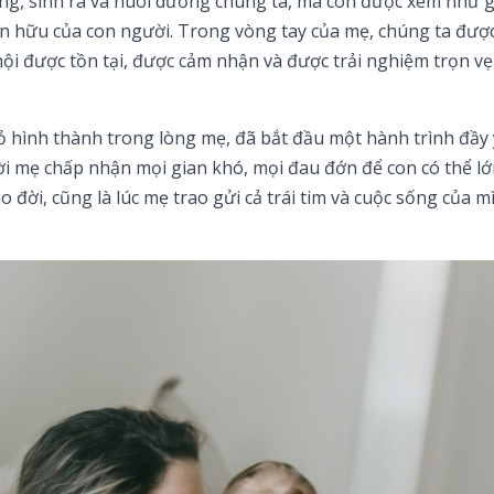
g, sinh ra và nuôi dưỡng chúng ta, mà còn được xem như g
iện hữu của con người. Trong vòng tay của mẹ, chúng ta đượ
 hội được tồn tại, được cảm nhận và được trải nghiệm trọn 
hỏ hình thành trong lòng mẹ, đã bắt đầu một hành trình đầy
ời mẹ chấp nhận mọi gian khó, mọi đau đớn để con có thể lớ
o đời, cũng là lúc mẹ trao gửi cả trái tim và cuộc sống của m