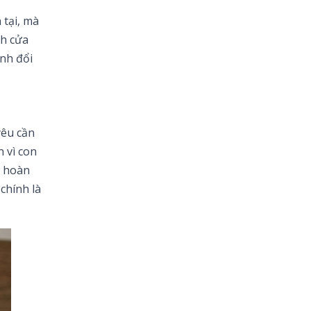
 tại, mà
nh cửa
ảnh đổi
yêu cần
 vì con
n hoàn
chính là