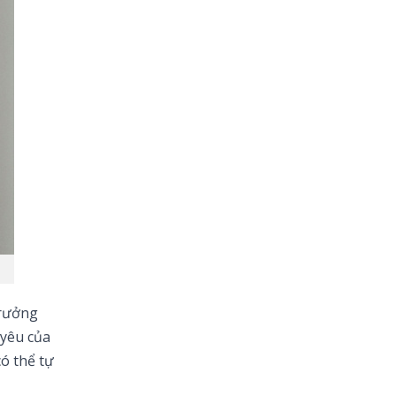
trưởng
 yêu của
ó thể tự