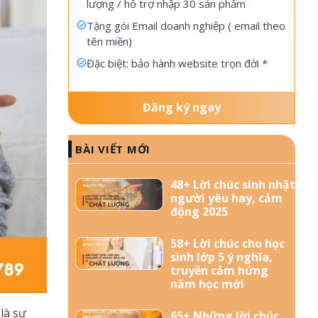
lượng / hỗ trợ nhập 30 sản phẩm
Tặng gói Email doanh nghiệp ( email theo
tên miền)
Đặc biệt: bảo hành website trọn đời *
Đăng ký ngay
BÀI VIẾT MỚI
48+ Lời chúc sinh nhật
người yêu hay, cảm
động 2025
58+ Lời chúc cho học
sinh lớp 5 ý nghĩa,
truyền cảm hứng
năm học mới
là sự
65+ Những lời chúc