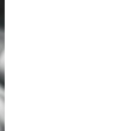
theo Phật Giáo hay,
bình an và ý nghĩa
nhất
170+ Lời chúc con trai
vào lớp 1 ý nghĩa, yêu
thương và tràn đầy
động lực
90+ lời chúc sinh nhật
cháu gái hay, ý nghĩa
và đáng yêu nhất