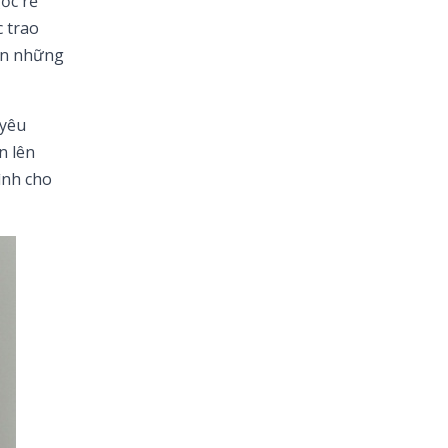
ốc rễ
c trao
vẹn những
 yêu
n lên
ình cho