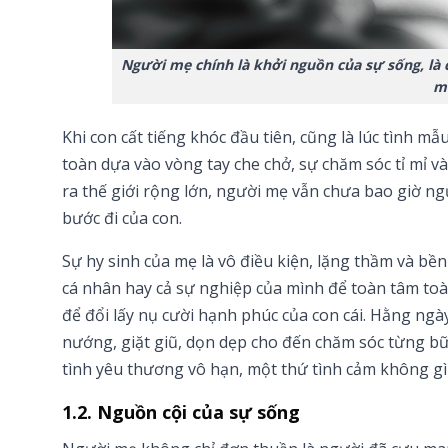
Người mẹ chính là khởi nguồn của sự sống, là c
m
Khi con cất tiếng khóc đầu tiên, cũng là lúc tình m
toàn dựa vào vòng tay che chở, sự chăm sóc tỉ mỉ v
ra thế giới rộng lớn, người mẹ vẫn chưa bao giờ ngừn
bước đi của con.
Sự hy sinh của mẹ là vô điều kiện, lặng thầm và bề
cá nhân hay cả sự nghiệp của mình để toàn tâm toàn 
để đổi lấy nụ cười hạnh phúc của con cái. Hằng ngày
nướng, giặt giũ, dọn dẹp cho đến chăm sóc từng bữ
tình yêu thương vô hạn, một thứ tình cảm không gì 
1.2. Nguồn cội của sự sống