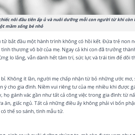
hiếc nôi đầu tiên ấp ủ và nuôi dưỡng mỗi con người từ khi còn 
ột mầm sống bé nhỏ
ẫu tử bắt đầu một hành trình không có hồi kết. Đứa trẻ non 
à tình thương vô bờ của mẹ. Ngay cả khi con đã trưởng thàn
g lo lắng, vẫn dành hết tâm trí, sức lực và trái tim để dõi 
n bỉ. Không ít lần, người mẹ chấp nhận từ bỏ những ước mơ, 
ý cho gia đình. Niềm vui riêng tư của mẹ nhiều khi được gác
, họ gánh vác gần như tất cả công việc trong gia đình: từ n
a ăn, giấc ngủ. Tất cả những điều ấy không phải vì bổn phận
có thể so sánh, tình mẫu tử.