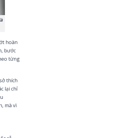
là
nớt hoàn
h, bước
theo từng
sở thích
 lại chỉ
ấu
, mà vì