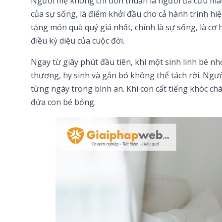
Người mẹ không chỉ đơn thuần là người đã cưu man
của sự sống, là điểm khởi đầu cho cả hành trình h
tặng món quà quý giá nhất, chính là sự sống, là cơ
điều kỳ diệu của cuộc đời.
Ngay từ giây phút đầu tiên, khi một sinh linh bé n
thương, hy sinh và gắn bó không thể tách rời. Ngư
từng ngày trong bình an. Khi con cất tiếng khóc chà
đứa con bé bỏng.