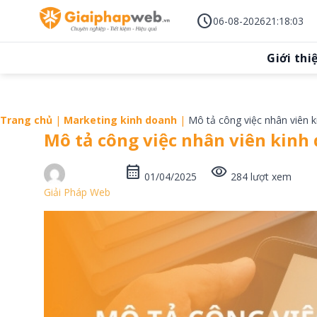
Skip
schedule
to
06-08-2026
21
:
18
:
04
content
Giới thi
Trang chủ
|
Marketing kinh doanh
|
Mô tả công việc nhân viên 
Mô tả công việc nhân viên kinh
calendar_month
visibility
01/04/2025
284 lượt xem
Giải Pháp Web