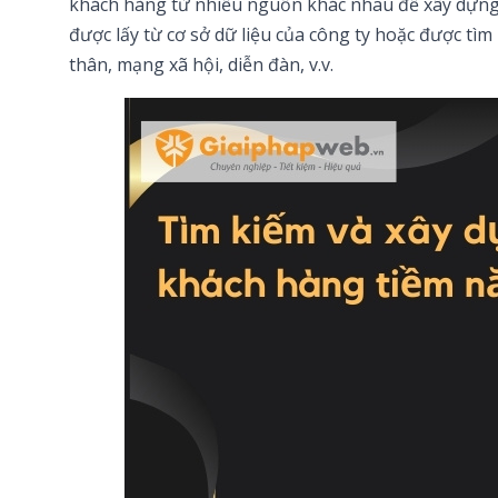
khách hàng từ nhiều nguồn khác nhau để xây dựng
được lấy từ cơ sở dữ liệu của công ty hoặc được t
thân, mạng xã hội, diễn đàn, v.v.