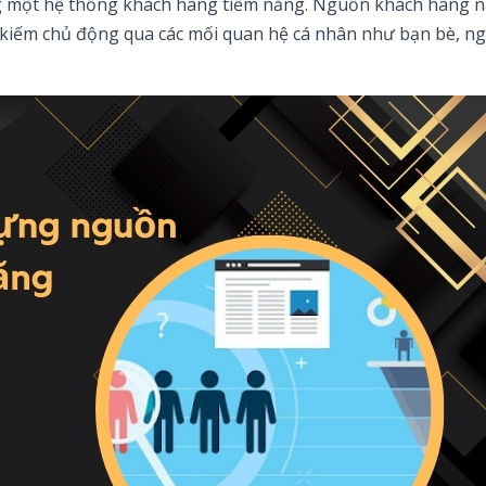
 một hệ thống khách hàng tiềm năng. Nguồn khách hàng n
ìm kiếm chủ động qua các mối quan hệ cá nhân như bạn bè, n