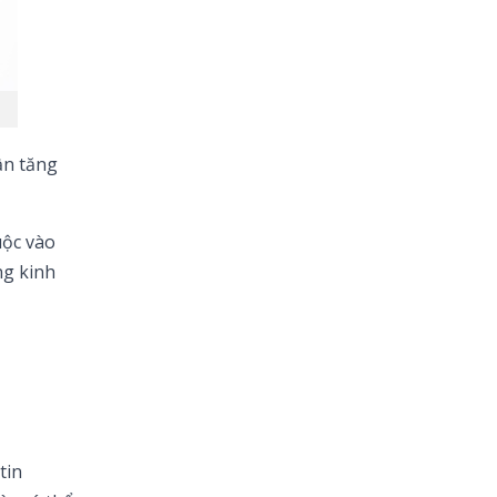
ần tăng
uộc vào
ng kinh
tin