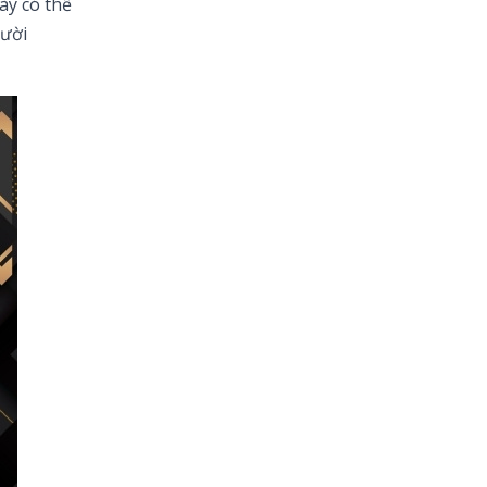
ày có thể
gười