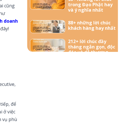
trong Đạo Phật hay
ai cũng
và ý nghĩa nhất
như
nh doanh
88+ những lời chúc
khách hàng hay nhất
 đây!
212+ lời chúc đầy
tháng ngắn gọn, độc
đáo và dễ thương
nhất dành tặng bé
yêu
57+ Những lời chúc
bà bầu mới sinh đong
ecutive,
đầy yêu thương
156+ Lời chúc công
tiếp, để
việc thuận lợi hay và
ý nghĩa nhất
i ở việc
h vụ phù
85+ Lời chúc sinh nhật