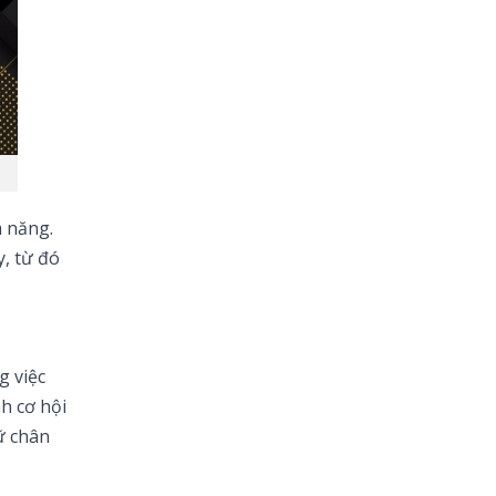
m năng.
y, từ đó
g việc
h cơ hội
ữ chân