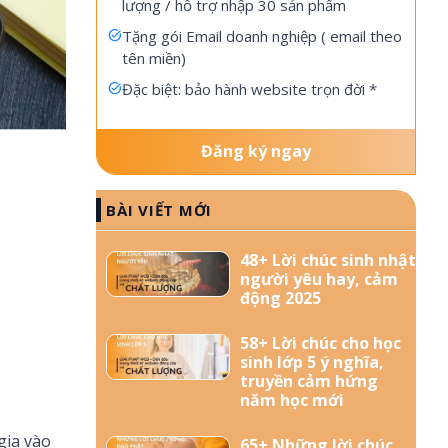
lượng / hỗ trợ nhập 30 sản phẩm
Tặng gói Email doanh nghiệp ( email theo
tên miền)
Đặc biệt: bảo hành website trọn đời *
Đăng ký ngay
BÀI VIẾT MỚI
48+ Lời chúc sinh nhật
người yêu hay, cảm
động 2025
58+ Lời chúc cho học
sinh lớp 5 ý nghĩa,
truyền cảm hứng
năm học mới
gia vào
65+ Những lời chúc