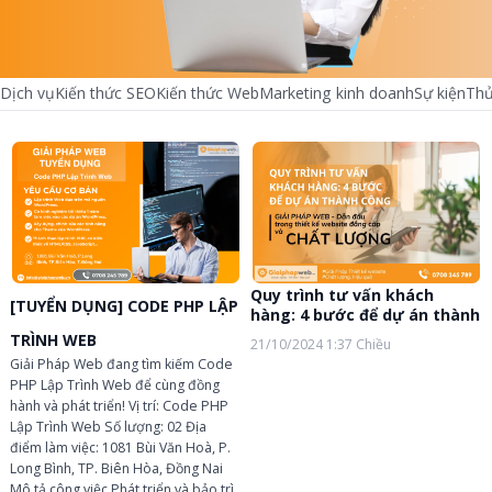
Dịch vụ
Kiến thức SEO
Kiến thức Web
Marketing kinh doanh
Sự kiện
Thủ
chevron_left
chevron_right
Quy trình tư vấn khách
[TUYỂN DỤNG] CODE PHP LẬP
hàng: 4 bước để dự án thành
công
TRÌNH WEB
21/10/2024
1:37 Chiều
Giải Pháp Web đang tìm kiếm Code
PHP Lập Trình Web để cùng đồng
hành và phát triển! Vị trí: Code PHP
Lập Trình Web Số lượng: 02 Địa
điểm làm việc: 1081 Bùi Văn Hoà, P.
Long Bình, TP. Biên Hòa, Đồng Nai
Mô tả công việc Phát triển và bảo trì