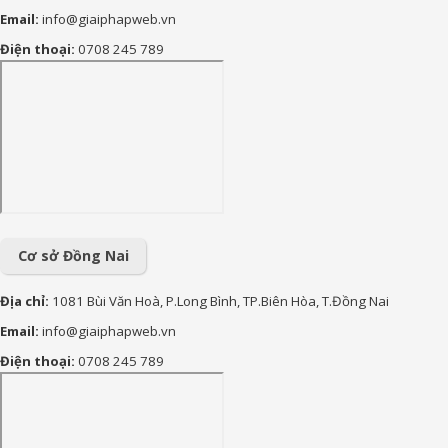
Email:
info@giaiphapweb.vn
85+ Lời chúc sinh nhật theo
Điện thoại:
0708 245 789
Phật Giáo hay, bình an và ý
nghĩa nhất
170+ Lời chúc con trai vào
lớp 1 ý nghĩa, yêu thương và
tràn đầy động lực
90+ lời chúc sinh nhật cháu
gái hay, ý nghĩa và đáng yêu
nhất
Cơ sở Đồng Nai
Địa chỉ:
1081 Bùi Văn Hoà, P.Long Bình, TP.Biên Hòa, T.Đồng Nai
Email:
info@giaiphapweb.vn
Điện thoại:
0708 245 789