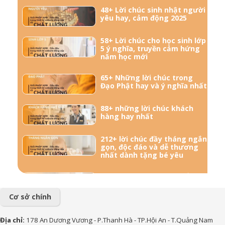
48+ Lời chúc sinh nhật người
yêu hay, cảm động 2025
58+ Lời chúc cho học sinh lớp
5 ý nghĩa, truyền cảm hứng
năm học mới
65+ Những lời chúc trong
Đạo Phật hay và ý nghĩa nhất
88+ những lời chúc khách
hàng hay nhất
212+ lời chúc đầy tháng ngắn
gọn, độc đáo và dễ thương
nhất dành tặng bé yêu
57+ Những lời chúc bà bầu
mới sinh đong đầy yêu
thương
Cơ sở chính
156+ Lời chúc công việc
Địa chỉ:
178 An Dương Vương - P.Thanh Hà - TP.Hội An - T.Quảng Nam
thuận lợi hay và ý nghĩa nhất