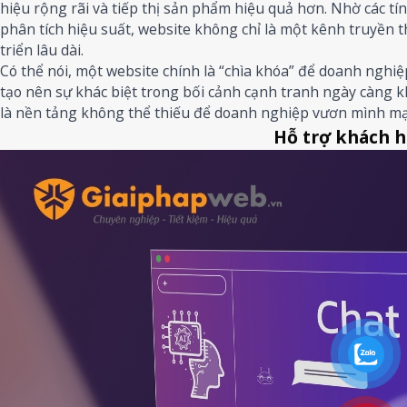
hiệu rộng rãi và tiếp thị sản phẩm hiệu quả hơn. Nhờ các tí
phân tích hiệu suất, website không chỉ là một kênh truyền 
triển lâu dài.
Có thể nói, một website chính là “chìa khóa” để doanh nghiệ
tạo nên sự khác biệt trong bối cảnh cạnh tranh ngày càng k
là nền tảng không thể thiếu để doanh nghiệp vươn mình mạ
Hỗ trợ khách h