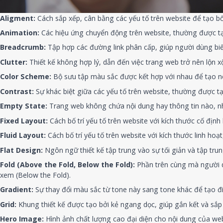
Aligment:
Cách sắp xếp, cân bằng các yếu tố trên website để tạo bố
Animation:
Các hiệu ứng chuyển động trên website, thường được tạ
Breadcrumb:
Tập hợp các đường link phân cấp, giúp người dùng biết 
Clutter:
Thiết kế không hợp lý, dẫn đến việc trang web trở nên lộn xộ
Color Scheme:
Bộ sưu tập màu sắc được kết hợp với nhau để tạo n
Contrast:
Sự khác biệt giữa các yếu tố trên website, thường được t
Empty State:
Trang web không chứa nội dung hay thông tin nào, nh
Fixed Layout:
Cách bố trí yếu tố trên website với kích thước cố định
Fluid Layout:
Cách bố trí yếu tố trên website với kích thước linh hoạt
Flat Design:
Ngôn ngữ thiết kế tập trung vào sự tối giản và tập trun
Fold (Above the Fold, Below the Fold):
Phần trên cùng mà người d
xem (Below the Fold).
Gradient:
Sự thay đổi màu sắc từ tone này sang tone khác để tạo đ
Grid:
Khung thiết kế được tạo bởi kẻ ngang dọc, giúp gắn kết và sắp 
Hero Image:
Hình ảnh chất lượng cao đại diện cho nội dung của web