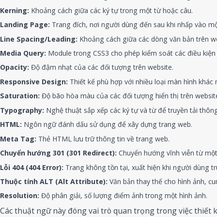
Kerning:
Khoảng cách giữa các ký tự trong một từ hoặc câu.
Landing Page:
Trang đích, nơi người dùng đến sau khi nhấp vào mộ
Line Spacing/Leading:
Khoảng cách giữa các dòng văn bản trên we
Media Query:
Module trong CSS3 cho phép kiểm soát các điều kiện 
Opacity:
Độ đậm nhạt của các đối tượng trên website.
Responsive Design:
Thiết kế phù hợp với nhiều loại màn hình khác 
Saturation:
Độ bão hòa màu của các đối tượng hiển thị trên websit
Typography:
Nghệ thuật sắp xếp các ký tự và từ để truyền tải thông
HTML:
Ngôn ngữ đánh dấu sử dụng để xây dựng trang web.
Meta Tag:
Thẻ HTML lưu trữ thông tin về trang web.
Chuyển hướng 301 (301 Redirect):
Chuyển hướng vĩnh viễn từ mộ
Lỗi 404 (404 Error):
Trang không tồn tại, xuất hiện khi người dùng t
Thuộc tính ALT (Alt Attribute):
Văn bản thay thế cho hình ảnh, cun
Resolution:
Độ phân giải, số lượng điểm ảnh trong một hình ảnh.
Các thuật ngữ này đóng vai trò quan trọng trong việc thiết 