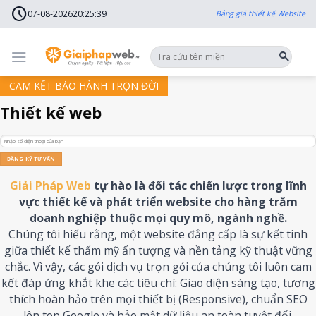
Skip
schedule
to
07-08-2026
20
:
25
:
42
Bảng giá thiết kế Website
content
CAM KẾT BẢO HÀNH TRỌN ĐỜI
Thiết kế web
Giải Pháp Web
tự hào là đối tác chiến lược trong lĩnh
vực thiết kế và phát triển website cho hàng trăm
doanh nghiệp thuộc mọi quy mô, ngành nghề.
Chúng tôi hiểu rằng, một website đẳng cấp là sự kết tinh
giữa thiết kế thẩm mỹ ấn tượng và nền tảng kỹ thuật vững
chắc. Vì vậy, các gói dịch vụ trọn gói của chúng tôi luôn cam
kết đáp ứng khắt khe các tiêu chí: Giao diện sáng tạo, tương
thích hoàn hảo trên mọi thiết bị (Responsive), chuẩn SEO
lên top Google và bảo mật dữ liệu an toàn tuyệt đối.