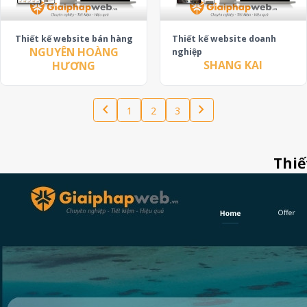
Thiết kế website bán hàng
Thiết kế website doanh
NGUYÊN HOÀNG
nghiệp
SHANG KAI
HƯƠNG
chevron_left
chevron_right
1
2
3
Thiế