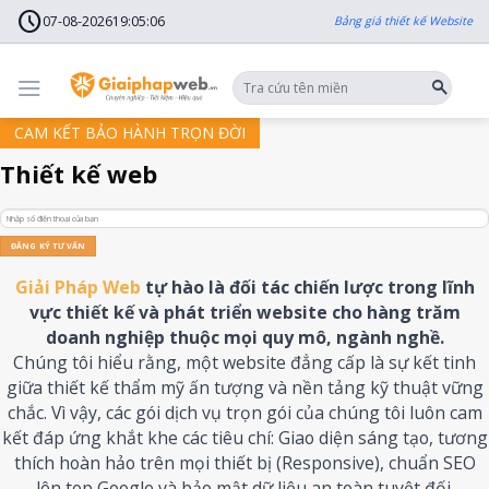
Skip
schedule
to
07-08-2026
19
:
05
:
09
Bảng giá thiết kế Website
content
CAM KẾT BẢO HÀNH TRỌN ĐỜI
Thiết kế web
Giải Pháp Web
tự hào là đối tác chiến lược trong lĩnh
vực thiết kế và phát triển website cho hàng trăm
doanh nghiệp thuộc mọi quy mô, ngành nghề.
Chúng tôi hiểu rằng, một website đẳng cấp là sự kết tinh
giữa thiết kế thẩm mỹ ấn tượng và nền tảng kỹ thuật vững
chắc. Vì vậy, các gói dịch vụ trọn gói của chúng tôi luôn cam
kết đáp ứng khắt khe các tiêu chí: Giao diện sáng tạo, tương
thích hoàn hảo trên mọi thiết bị (Responsive), chuẩn SEO
lên top Google và bảo mật dữ liệu an toàn tuyệt đối.