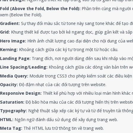
Fold (Above the Fold, Below the Fold):
Phần trên cùng mà người d
xem (Below the Fold).
Gradient:
Sự thay đổi màu sắc từ tone này sang tone khác để tạo đ
Grid:
Khung thiết kế được tạo bởi kẻ ngang dọc, giúp gắn kết và sắp 
Hero Image:
Hình ảnh chất lượng cao đại diện cho nội dung của web
Kerning:
Khoảng cách giữa các ký tự trong một từ hoặc câu.
Landing Page:
Trang đích, nơi người dùng đến sau khi nhấp vào mộ
Line Spacing/Leading:
Khoảng cách giữa các dòng văn bản trên we
Media Query:
Module trong CSS3 cho phép kiểm soát các điều kiện 
Opacity:
Độ đậm nhạt của các đối tượng trên website.
Responsive Design:
Thiết kế phù hợp với nhiều loại màn hình khác 
Saturation:
Độ bão hòa màu của các đối tượng hiển thị trên websit
Typography:
Nghệ thuật sắp xếp các ký tự và từ để truyền tải thông
HTML:
Ngôn ngữ đánh dấu sử dụng để xây dựng trang web.
Meta Tag:
Thẻ HTML lưu trữ thông tin về trang web.