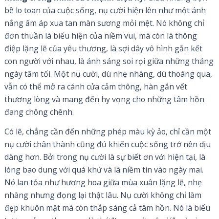
bề lo toan của cuộc sống, nụ cười hiện lên như một ánh
nắng ấm áp xua tan màn sương mỏi mệt. Nó không chỉ
đơn thuần là biểu hiện của niềm vui, mà còn là thông
điệp lặng lẽ của yêu thương, là sợi dây vô hình gắn kết
con người với nhau, là ánh sáng soi rọi giữa những tháng
ngày tăm tối. Một nụ cười, dù nhẹ nhàng, dù thoáng qua,
vẫn có thể mở ra cánh cửa cảm thông, hàn gắn vết
thương lòng và mang đến hy vọng cho những tâm hồn
đang chông chênh.
Có lẽ, chẳng cần đến những phép màu kỳ ảo, chỉ cần một
nụ cười chân thành cũng đủ khiến cuộc sống trở nên dịu
dàng hơn. Bởi trong nụ cười là sự biết ơn với hiện tại, là
lòng bao dung với quá khứ và là niềm tin vào ngày mai.
Nó lan tỏa như hương hoa giữa mùa xuân lặng lẽ, nhẹ
nhàng nhưng đọng lại thật lâu. Nụ cười không chỉ làm
đẹp khuôn mặt mà còn thắp sáng cả tâm hồn. Nó là biểu