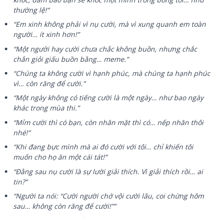
thường lệ!”
“Em xinh không phải vì nụ cười, mà vì xung quanh em toàn
người… ít xinh hơn!”
“Một người hay cười chưa chắc không buồn, nhưng chắc
chắn giỏi giấu buồn bằng… meme.”
“Chúng ta không cười vì hạnh phúc, mà chúng ta hạnh phúc
vì… còn răng để cười.”
“Một ngày không có tiếng cười là một ngày… như bao ngày
khác trong mùa thi.”
“Mỉm cười thì có bạn, còn nhăn mặt thì có… nếp nhăn thôi
nhé!”
“Khi đang bực mình mà ai đó cười với tôi… chỉ khiến tôi
muốn cho họ ăn một cái tát!”
“Đằng sau nụ cười là sự lười giải thích. Vì giải thích rồi… ai
tin?”
“Người ta nói: “Cười người chớ vội cười lâu, coi chừng hôm
sau… không còn răng để cười!””