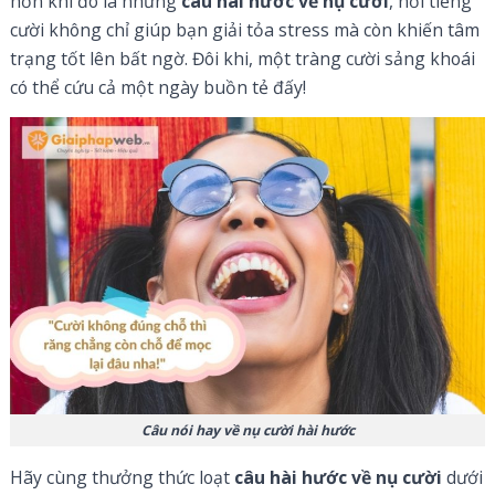
hơn khi đó là những
câu hài hước về nụ cười
, nơi tiếng
cười không chỉ giúp bạn giải tỏa stress mà còn khiến tâm
trạng tốt lên bất ngờ. Đôi khi, một tràng cười sảng khoái
có thể cứu cả một ngày buồn tẻ đấy!
Câu nói hay về nụ cười hài hước
Hãy cùng thưởng thức loạt
câu hài hước về nụ cười
dưới