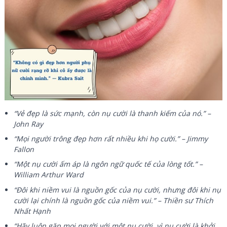
“Vẻ đẹp là sức mạnh, còn nụ cười là thanh kiếm của nó.” –
John Ray
“Mọi người trông đẹp hơn rất nhiều khi họ cười.” – Jimmy
Fallon
“Một nụ cười ấm áp là ngôn ngữ quốc tế của lòng tốt.” –
William Arthur Ward
“Đôi khi niềm vui là nguồn gốc của nụ cười, nhưng đôi khi nụ
cười lại chính là nguồn gốc của niềm vui.” – Thiền sư Thích
Nhất Hạnh
“Hãy luôn gặp mọi người với một nụ cười, vì nụ cười là khởi