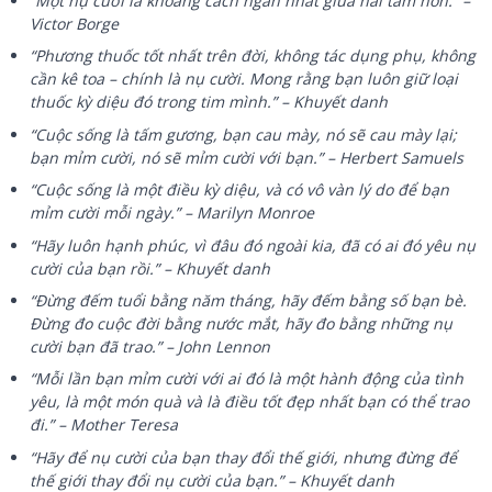
“Một nụ cười là khoảng cách ngắn nhất giữa hai tâm hồn.” –
Victor Borge
“Phương thuốc tốt nhất trên đời, không tác dụng phụ, không
cần kê toa – chính là nụ cười. Mong rằng bạn luôn giữ loại
thuốc kỳ diệu đó trong tim mình.” – Khuyết danh
“Cuộc sống là tấm gương, bạn cau mày, nó sẽ cau mày lại;
bạn mỉm cười, nó sẽ mỉm cười với bạn.” – Herbert Samuels
“Cuộc sống là một điều kỳ diệu, và có vô vàn lý do để bạn
mỉm cười mỗi ngày.” – Marilyn Monroe
“Hãy luôn hạnh phúc, vì đâu đó ngoài kia, đã có ai đó yêu nụ
cười của bạn rồi.” – Khuyết danh
“Đừng đếm tuổi bằng năm tháng, hãy đếm bằng số bạn bè.
Đừng đo cuộc đời bằng nước mắt, hãy đo bằng những nụ
cười bạn đã trao.” – John Lennon
“Mỗi lần bạn mỉm cười với ai đó là một hành động của tình
yêu, là một món quà và là điều tốt đẹp nhất bạn có thể trao
đi.” – Mother Teresa
“Hãy để nụ cười của bạn thay đổi thế giới, nhưng đừng để
thế giới thay đổi nụ cười của bạn.” – Khuyết danh