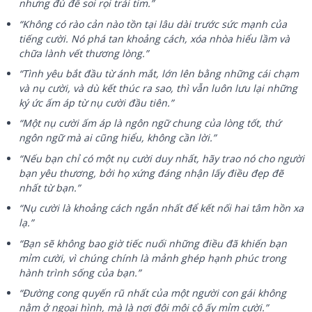
nhưng đủ để soi rọi trái tim.”
“Không có rào cản nào tồn tại lâu dài trước sức mạnh của
tiếng cười. Nó phá tan khoảng cách, xóa nhòa hiểu lầm và
chữa lành vết thương lòng.”
“Tình yêu bắt đầu từ ánh mắt, lớn lên bằng những cái chạm
và nụ cười, và dù kết thúc ra sao, thì vẫn luôn lưu lại những
ký ức ấm áp từ nụ cười đầu tiên.”
“Một nụ cười ấm áp là ngôn ngữ chung của lòng tốt, thứ
ngôn ngữ mà ai cũng hiểu, không cần lời.”
“Nếu bạn chỉ có một nụ cười duy nhất, hãy trao nó cho người
bạn yêu thương, bởi họ xứng đáng nhận lấy điều đẹp đẽ
nhất từ bạn.”
“Nụ cười là khoảng cách ngắn nhất để kết nối hai tâm hồn xa
lạ.”
“Bạn sẽ không bao giờ tiếc nuối những điều đã khiến bạn
mỉm cười, vì chúng chính là mảnh ghép hạnh phúc trong
hành trình sống của bạn.”
“Đường cong quyến rũ nhất của một người con gái không
nằm ở ngoại hình, mà là nơi đôi môi cô ấy mỉm cười.”