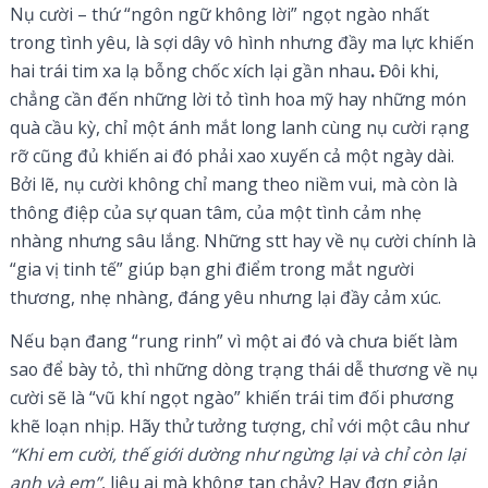
Nụ cười – thứ “ngôn ngữ không lời” ngọt ngào nhất
trong tình yêu, là sợi dây vô hình nhưng đầy ma lực khiến
hai trái tim xa lạ bỗng chốc xích lại gần nhau
.
Đôi khi,
chẳng cần đến những lời tỏ tình hoa mỹ hay những món
quà cầu kỳ, chỉ một ánh mắt long lanh cùng nụ cười rạng
rỡ cũng đủ khiến ai đó phải xao xuyến cả một ngày dài.
Bởi lẽ, nụ cười không chỉ mang theo niềm vui, mà còn là
thông điệp của sự quan tâm, của một tình cảm nhẹ
nhàng nhưng sâu lắng. Những stt hay về nụ cười chính là
“gia vị tinh tế” giúp bạn ghi điểm trong mắt người
thương, nhẹ nhàng, đáng yêu nhưng lại đầy cảm xúc.
Nếu bạn đang “rung rinh” vì một ai đó và chưa biết làm
sao để bày tỏ, thì những dòng trạng thái dễ thương về nụ
cười sẽ là “vũ khí ngọt ngào” khiến trái tim đối phương
khẽ loạn nhịp. Hãy thử tưởng tượng, chỉ với một câu như
“Khi em cười, thế giới dường như ngừng lại và chỉ còn lại
anh và em”
, liệu ai mà không tan chảy? Hay đơn giản