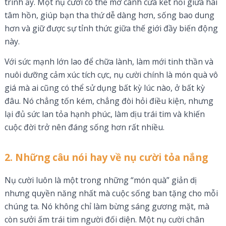
trình ấy. Một nụ cười có thể mở cánh cửa kết nối giữa hai
tâm hồn, giúp bạn tha thứ dễ dàng hơn, sống bao dung
hơn và giữ được sự tỉnh thức giữa thế giới đầy biến động
này.
Với sức mạnh lớn lao để chữa lành, làm mới tinh thần và
nuôi dưỡng cảm xúc tích cực, nụ cười chính là món quà vô
giá mà ai cũng có thể sử dụng bất kỳ lúc nào, ở bất kỳ
đâu. Nó chẳng tốn kém, chẳng đòi hỏi điều kiện, nhưng
lại đủ sức lan tỏa hạnh phúc, làm dịu trái tim và khiến
cuộc đời trở nên đáng sống hơn rất nhiều.
2. Những câu nói hay về nụ cười tỏa nắng
Nụ cười luôn là một trong những “món quà” giản dị
nhưng quyền năng nhất mà cuộc sống ban tặng cho mỗi
chúng ta. Nó không chỉ làm bừng sáng gương mặt, mà
còn sưởi ấm trái tim người đối diện. Một nụ cười chân