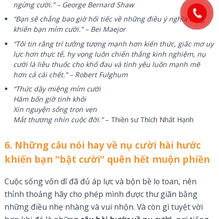
ngừng cười.” – George Bernard Shaw
“Bạn sẽ chẳng bao giờ hối tiếc về những điều ý nghĩa từng
khiến bạn mỉm cười.” – Bei Maejor
“Tôi tin rằng trí tưởng tượng mạnh hơn kiến thức, giấc mơ uy
lực hơn thực tế, hy vọng luôn chiến thắng kinh nghiệm, nụ
cười là liều thuốc cho khổ đau và tình yêu luôn mạnh mẽ
hơn cả cái chết.” – Robert Fulghum
“Thức dậy miệng mỉm cười
Hăm bốn giờ tinh khôi
Xin nguyện sống trọn vẹn
Mắt thương nhìn cuộc đời.”
– Thiền sư Thích Nhất Hạnh
6. Những câu nói hay về nụ cười hài hước
khiến bạn “bật cười” quên hết muộn phiền
Cuộc sống vốn dĩ đã đủ áp lực và bộn bề lo toan, nên
thỉnh thoảng hãy cho phép mình được thư giãn bằng
những điều nhẹ nhàng và vui nhộn. Và còn gì tuyệt vời