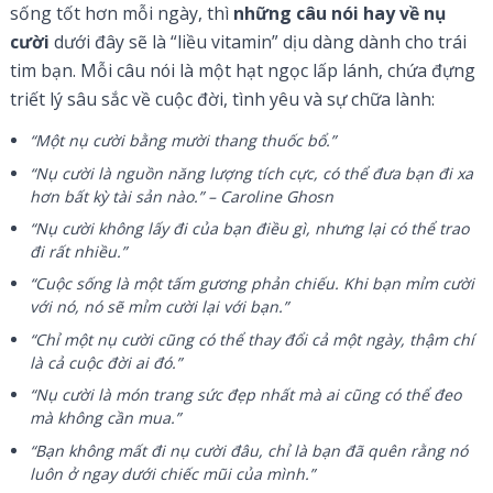
sống tốt hơn mỗi ngày, thì
những câu nói hay về nụ
cười
dưới đây sẽ là “liều vitamin” dịu dàng dành cho trái
tim bạn. Mỗi câu nói là một hạt ngọc lấp lánh, chứa đựng
triết lý sâu sắc về cuộc đời, tình yêu và sự chữa lành:
“Một nụ cười bằng mười thang thuốc bổ.”
“Nụ cười là nguồn năng lượng tích cực, có thể đưa bạn đi xa
hơn bất kỳ tài sản nào.” – Caroline Ghosn
“Nụ cười không lấy đi của bạn điều gì, nhưng lại có thể trao
đi rất nhiều.”
“Cuộc sống là một tấm gương phản chiếu. Khi bạn mỉm cười
với nó, nó sẽ mỉm cười lại với bạn.”
“Chỉ một nụ cười cũng có thể thay đổi cả một ngày, thậm chí
là cả cuộc đời ai đó.”
“Nụ cười là món trang sức đẹp nhất mà ai cũng có thể đeo
mà không cần mua.”
“Bạn không mất đi nụ cười đâu, chỉ là bạn đã quên rằng nó
luôn ở ngay dưới chiếc mũi của mình.”