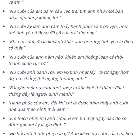
và em.”
“Nụ cười của em đã in sâu vào trái tim anh như một bản
nhạc dịu dàng không lời.”
“Nụ cười ấy làm anh cảm thấy hạnh phúc và trọn vẹn, như
thể tình yêu thật sự đã gõ cửa trái tim này.”
“Khi em cười, đó là khoảnh khắc anh tin rằng tình yêu là điều
có thật.”
“Nụ cười của anh năm nào, khiến em hoảng loạn cả thời
thanh xuân rực rỡ.”
“Nụ cười anh đánh rơi, em vô tình nhặt lấy. Và từ ngày hôm
đó, em chẳng thể ngừng thương anh.”
“Bắt gặp một nụ cười tươi, lòng ta khe khẽ thì thầm: Phải
chăng đây là người định mệnh?”
“Hạnh phúc của em, đôi khi chỉ là được nhìn thấy anh cười
nhẹ qua màn hình mỗi đêm.”
“Em thích nhìn má anh cười, vì em tin một ngày nào đó sẽ
được gọi nơi ấy là gia đình.”
“Họ hỏi anh thuốc phiện là gì? Anh kể về nụ cười của em, liều