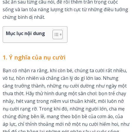
sắc ẩn sau từng câu nói, để rồi thêm trân trọng cuộc
sống và lan tỏa năng lượng tích cực từ những điều tưởng
chừng bình dị nhất.
Mục lục nội dung
1. Ý nghĩa của nụ cười
Bạn có nhận ra rằng, khi còn bé, chúng ta cười rất nhiều,
vô tư, hồn nhiên và chẳng cần lý do gì lớn lao. Nhưng
càng trưởng thành, những nụ cười dường như ngày một
thưa thớt. Hãy thử hình dung một sân chơi: bọn trẻ chạy
nhảy, hét vang trong niềm vui thuần khiết, môi luôn nở
nụ cười rạng rỡ. Trong khi đó, những người lớn, cha mẹ
chúng đứng bên lề, mang theo bộn bề của cơm áo, của
áp lực, chỉ thỉnh thoảng mới nở một nụ cười hiếm hoi, như
thể để cân bằng lại những nét nhăn sâu vì cuộc sống.