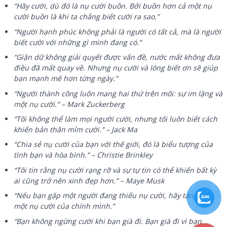
“Hãy cười, dù đó là nụ cười buồn. Bởi buồn hơn cả một nụ
cười buồn là khi ta chẳng biết cười ra sao.”
“Người hạnh phúc không phải là người có tất cả, mà là người
biết cười với những gì mình đang có.”
“Giận dữ không giải quyết được vấn đề, nước mắt không đưa
điều đã mất quay về. Nhưng nụ cười và lòng biết ơn sẽ giúp
bạn mạnh mẽ hơn từng ngày.”
“Người thành công luôn mang hai thứ trên môi: sự im lặng và
một nụ cười.” – Mark Zuckerberg
“Tôi không thể làm mọi người cười, nhưng tôi luôn biết cách
khiến bản thân mỉm cười.” – Jack Ma
“Chia sẻ nụ cười của bạn với thế giới, đó là biểu tượng của
tình bạn và hòa bình.” – Christie Brinkley
“Tôi tin rằng nụ cười rạng rỡ và sự tự tin có thể khiến bất kỳ
ai cũng trở nên xinh đẹp hơn.” – Maye Musk
“Nếu bạn gặp một người đang thiếu nụ cười, hãy tặng họ
một nụ cười của chính mình.”
“Bạn không ngừng cười khi bạn già đi. Bạn già đi vì bạn