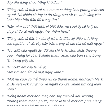
đáp dịu dàng cho những khổ đau.”
“Tiếng cười là mặt trời xua tan mùa đông khỏi gương mặt con
người. Nó khiến chúng ta tin rằng: sau tất cả, ánh sáng vẫn
luôn hiện hữu đâu đó trong tim.”
“Hãy mỉm cười thật tươi, vì biết đâu, nụ cười ấy sẽ là lý do
giúp ai đó có một ngày nhẹ nhõm hơn.”
“Tiếng cười là đặc ân của lý trí, một điều kỳ diệu chỉ riêng
con người mới có, vậy hãy trân trọng và lan tỏa nó mỗi ngày.”
“Nụ cười của người ấy, đôi khi chỉ là khoảnh khắc thoáng
qua, nhưng lại có thể khiến thanh xuân của bạn sáng bừng
lên trong giây lát.
“Nụ cười em hay là nắng,
Làm tim anh ấm cả một ngày xanh.”
“Một nụ cười có thể thiêu rụi cả thành Rome, như cách Mark
Z. Danielewski từng nói về người con gái khiến tim ông loạn
nhịp.”
“Uống nhầm một ánh mắt, cơn say theo cả đời. Nhưng
thương thầm một nụ cười, thì có lẽ là cả một đời phiêu lãng
trong những nhớ thương dịu dàng.”