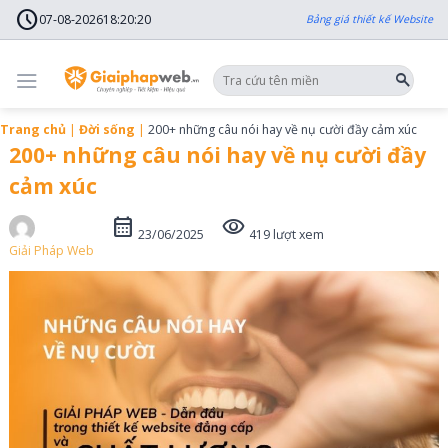
Skip
schedule
to
07-08-2026
18
:
20
:
22
Bảng giá thiết kế Website
content
Trang chủ
|
Đời sống
|
200+ những câu nói hay về nụ cười đầy cảm xúc
200+ những câu nói hay về nụ cười đầy
cảm xúc
calendar_month
visibility
23/06/2025
419 lượt xem
Giải Pháp Web