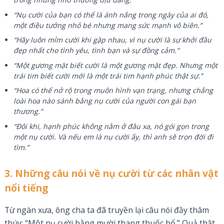
“Nụ cười của bạn có thể là ánh nắng trong ngày của ai đó,
một điều tưởng nhỏ bé nhưng mang sức mạnh vô biên.”
“Hãy luôn mỉm cười khi gặp nhau, vì nụ cười là sự khởi đầu
đẹp nhất cho tình yêu, tình bạn và sự đồng cảm.”
“Một gương mặt biết cười là một gương mặt đẹp. Nhưng một
trái tim biết cười mới là một trái tim hạnh phúc thật sự.”
“Hoa có thể nở rộ trong muôn hình vạn trạng, nhưng chẳng
loài hoa nào sánh bằng nụ cười của người con gái bạn
thương.”
“Đôi khi, hạnh phúc không nằm ở đâu xa, nó gói gọn trong
một nụ cười. Và nếu em là nụ cười ấy, thì anh sẽ trọn đời đi
tìm.”
3. Những câu nói về nụ cười từ các nhân vật
nổi tiếng
Từ ngàn xưa, ông cha ta đã truyền lại câu nói đầy thâm
thúy: “Một nụ cười bằng mười thang thuốc bổ.” Quả thật,