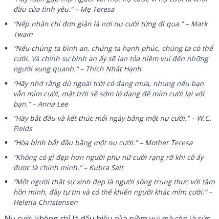
đầu của tình yêu.” – Mẹ Teresa
“Nếp nhăn chỉ đơn giản là nơi nụ cười từng đi qua.” – Mark
Twain
“Nếu chúng ta bình an, chúng ta hạnh phúc, chúng ta có thể
cười. Và chính sự bình an ấy sẽ lan tỏa niềm vui đến những
người xung quanh.” – Thích Nhất Hạnh
“Hãy nhớ rằng dù ngoài trời có đang mưa, nhưng nếu bạn
vẫn mỉm cười, mặt trời sẽ sớm ló dạng để mỉm cười lại với
bạn.” – Anna Lee
“Hãy bắt đầu và kết thúc mỗi ngày bằng một nụ cười.” – W.C.
Fields
“Hòa bình bắt đầu bằng một nụ cười.” – Mother Teresa
“Không có gì đẹp hơn người phụ nữ cười rạng rỡ khi cô ấy
được là chính mình.” – Kubra Sait
“Một người thật sự xinh đẹp là người sống trung thực với tâm
hồn mình, đầy tự tin và có thể khiến người khác mỉm cười.” –
Helena Christensen
Nụ cười không chỉ là dấu hiệu của niềm vui mà còn là sức