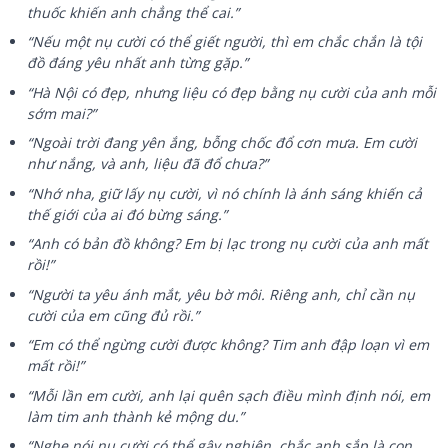
thuốc khiến anh chẳng thể cai.”
“Nếu một nụ cười có thể giết người, thì em chắc chắn là tội
đồ đáng yêu nhất anh từng gặp.”
“Hà Nội có đẹp, nhưng liệu có đẹp bằng nụ cười của anh mỗi
sớm mai?”
“Ngoài trời đang yên ắng, bỗng chốc đổ cơn mưa. Em cười
như nắng, và anh, liệu đã đổ chưa?”
“Nhớ nha, giữ lấy nụ cười, vì nó chính là ánh sáng khiến cả
thế giới của ai đó bừng sáng.”
“Anh có bản đồ không? Em bị lạc trong nụ cười của anh mất
rồi!”
“Người ta yêu ánh mắt, yêu bờ môi. Riêng anh, chỉ cần nụ
cười của em cũng đủ rồi.”
“Em có thể ngừng cười được không? Tim anh đập loạn vì em
mất rồi!”
“Mỗi lần em cười, anh lại quên sạch điều mình định nói, em
làm tim anh thành kẻ mộng du.”
“Nghe nói nụ cười có thể gây nghiện, chắc anh sắp là con