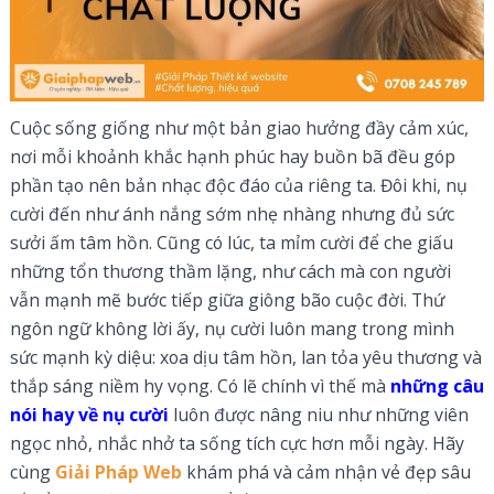
Cuộc sống giống như một bản giao hưởng đầy cảm xúc,
nơi mỗi khoảnh khắc hạnh phúc hay buồn bã đều góp
phần tạo nên bản nhạc độc đáo của riêng ta. Đôi khi, nụ
cười đến như ánh nắng sớm nhẹ nhàng nhưng đủ sức
sưởi ấm tâm hồn. Cũng có lúc, ta mỉm cười để che giấu
những tổn thương thầm lặng, như cách mà con người
vẫn mạnh mẽ bước tiếp giữa giông bão cuộc đời. Thứ
ngôn ngữ không lời ấy, nụ cười luôn mang trong mình
sức mạnh kỳ diệu: xoa dịu tâm hồn, lan tỏa yêu thương và
thắp sáng niềm hy vọng. Có lẽ chính vì thế mà
những câu
nói hay về nụ cười
luôn được nâng niu như những viên
ngọc nhỏ, nhắc nhở ta sống tích cực hơn mỗi ngày. Hãy
cùng
Giải Pháp Web
khám phá và cảm nhận vẻ đẹp sâu