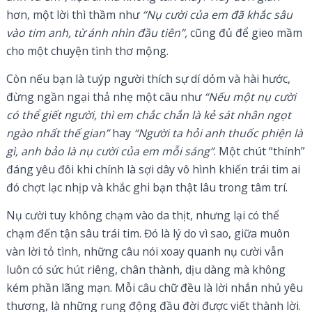
hơn, một lời thì thầm như
“Nụ cười của em đã khắc sâu
vào tim anh, từ ánh nhìn đầu tiên”,
cũng đủ để gieo mầm
cho một chuyện tình thơ mộng.
Còn nếu bạn là tuýp người thích sự dí dỏm và hài hước,
đừng ngần ngại thả nhẹ một câu như
“Nếu một nụ cười
có thể giết người, thì em chắc chắn là kẻ sát nhân ngọt
ngào nhất thế gian”
hay
“Người ta hỏi anh thuốc phiện là
gì, anh bảo là nụ cười của em mỗi sáng”
. Một chút “thính”
đáng yêu đôi khi chính là sợi dây vô hình khiến trái tim ai
đó chợt lạc nhịp và khắc ghi bạn thật lâu trong tâm trí.
Nụ cười tuy không chạm vào da thịt, nhưng lại có thể
chạm đến tận sâu trái tim. Đó là lý do vì sao, giữa muôn
vàn lời tỏ tình, những câu nói xoay quanh nụ cười vẫn
luôn có sức hút riêng, chân thành, dịu dàng mà không
kém phần lãng mạn. Mỗi câu chữ đều là lời nhắn nhủ yêu
thương, là những rung động đầu đời được viết thành lời.