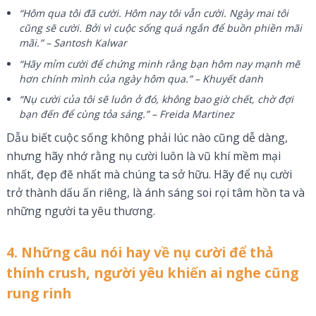
“Hôm qua tôi đã cười. Hôm nay tôi vẫn cười. Ngày mai tôi
cũng sẽ cười. Bởi vì cuộc sống quá ngắn để buồn phiền mãi
mãi.” – Santosh Kalwar
“Hãy mỉm cười để chứng minh rằng bạn hôm nay mạnh mẽ
hơn chính mình của ngày hôm qua.” – Khuyết danh
“Nụ cười của tôi sẽ luôn ở đó, không bao giờ chết, chờ đợi
bạn đến để cùng tỏa sáng.” – Freida Martinez
Dẫu biết cuộc sống không phải lúc nào cũng dễ dàng,
nhưng hãy nhớ rằng nụ cười luôn là vũ khí mềm mại
nhất, đẹp đẽ nhất mà chúng ta sở hữu. Hãy để nụ cười
trở thành dấu ấn riêng, là ánh sáng soi rọi tâm hồn ta và
những người ta yêu thương.
4. Những câu nói hay về nụ cười để thả
thính crush, người yêu khiến ai nghe cũng
rung rinh