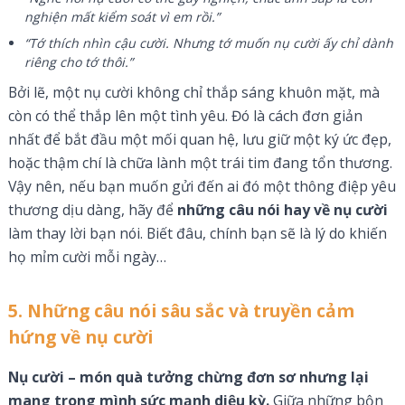
nghiện mất kiểm soát vì em rồi.”
“Tớ thích nhìn cậu cười. Nhưng tớ muốn nụ cười ấy chỉ dành
riêng cho tớ thôi.”
Bởi lẽ, một nụ cười không chỉ thắp sáng khuôn mặt, mà
còn có thể thắp lên một tình yêu. Đó là cách đơn giản
nhất để bắt đầu một mối quan hệ, lưu giữ một ký ức đẹp,
hoặc thậm chí là chữa lành một trái tim đang tổn thương.
Vậy nên, nếu bạn muốn gửi đến ai đó một thông điệp yêu
thương dịu dàng, hãy để
những câu nói hay về nụ cười
làm thay lời bạn nói. Biết đâu, chính bạn sẽ là lý do khiến
họ mỉm cười mỗi ngày…
5. Những câu nói sâu sắc và truyền cảm
hứng về nụ cười
Nụ cười – món quà tưởng chừng đơn sơ nhưng lại
mang trong mình sức mạnh diệu kỳ.
Giữa những bộn