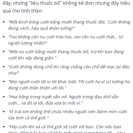
đây, những “liều thuốc bổ” không kê đơn nhưng đầy hiệu
quả cho tinh thần:
“Một bình bóng cười bằng mười thang thuốc độc. Cười không
đúng cách, hậu quả khôn lường!”
“Tao không cần nụ cười hóa học, tao cần nụ cười thật… từ
người lương thiện!”
“Một nụ cười bằng mười thang thuốc bổ, trừ khi bạn đang
cười khi sếp đang giận.”
“Cười không đúng chỗ thì răng chẳng còn chỗ để mọc lại đâu
nha!”
“Mọi người cười tôi vì tôi khác biệt. Tôi cười họ vì cứ tưởng họ
đang cười thân thiện với tôi.”
“Hoa hồng trong tuyết vẫn nở. Người trong đau khổ vẫn
cười… và đó là tôi, đứa vừa bị mất ví.”
“Vì trái tim không thể chứa nhiều người nên đành mỉm cười
lừa tình cả thế giới.”
“Hãy cười lên và cả thế giới sẽ cười với bạn. Còn nếu bạn
khóc, đảm bảo bạn sẽ khóc một mình trong bóng tối… như