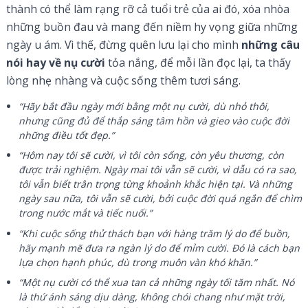
thành có thể làm rạng rỡ cả tuổi trẻ của ai đó, xóa nhòa
những buồn đau và mang đến niềm hy vọng giữa những
ngày u ám. Vì thế, đừng quên lưu lại cho mình
những câu
nói hay về nụ cười
tỏa nắng, để mỗi lần đọc lại, ta thấy
lòng nhẹ nhàng và cuộc sống thêm tươi sáng.
“Hãy bắt đầu ngày mới bằng một nụ cười, dù nhỏ thôi,
nhưng cũng đủ để thắp sáng tâm hồn và gieo vào cuộc đời
những điều tốt đẹp.”
“Hôm nay tôi sẽ cười, vì tôi còn sống, còn yêu thương, còn
được trải nghiệm. Ngày mai tôi vẫn sẽ cười, vì dẫu có ra sao,
tôi vẫn biết trân trọng từng khoảnh khắc hiện tại. Và những
ngày sau nữa, tôi vẫn sẽ cười, bởi cuộc đời quá ngắn để chìm
trong nước mắt và tiếc nuối.”
“Khi cuộc sống thử thách bạn với hàng trăm lý do để buồn,
hãy mạnh mẽ đưa ra ngàn lý do để mỉm cười. Đó là cách bạn
lựa chọn hạnh phúc, dù trong muôn vàn khó khăn.”
“Một nụ cười có thể xua tan cả những ngày tối tăm nhất. Nó
là thứ ánh sáng dịu dàng, không chói chang như mặt trời,