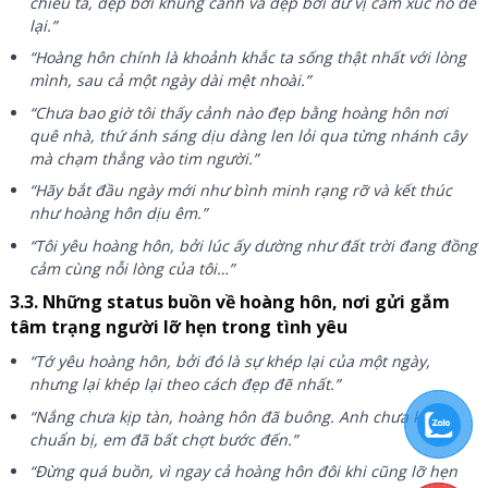
chiều tà, đẹp bởi khung cảnh và đẹp bởi dư vị cảm xúc nó để
lại.”
“Hoàng hôn chính là khoảnh khắc ta sống thật nhất với lòng
mình, sau cả một ngày dài mệt nhoài.”
“Chưa bao giờ tôi thấy cảnh nào đẹp bằng hoàng hôn nơi
quê nhà, thứ ánh sáng dịu dàng len lỏi qua từng nhánh cây
mà chạm thẳng vào tim người.”
“Hãy bắt đầu ngày mới như bình minh rạng rỡ và kết thúc
như hoàng hôn dịu êm.”
“Tôi yêu hoàng hôn, bởi lúc ấy dường như đất trời đang đồng
cảm cùng nỗi lòng của tôi…”
3.3. Những status buồn về hoàng hôn, nơi gửi gắm
tâm trạng người lỡ hẹn trong tình yêu
“Tớ yêu hoàng hôn, bởi đó là sự khép lại của một ngày,
nhưng lại khép lại theo cách đẹp đẽ nhất.”
“Nắng chưa kịp tàn, hoàng hôn đã buông. Anh chưa kịp
chuẩn bị, em đã bất chợt bước đến.”
“Đừng quá buồn, vì ngay cả hoàng hôn đôi khi cũng lỡ hẹn