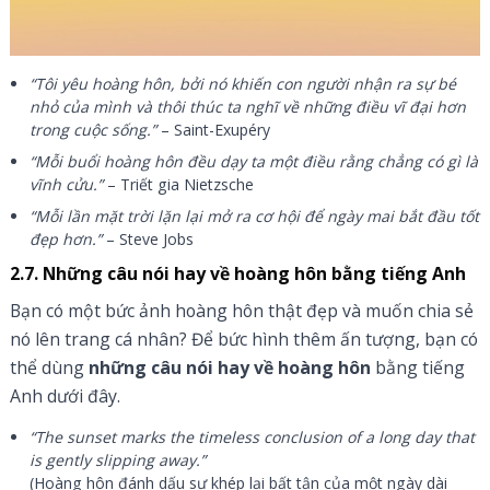
“Tôi yêu hoàng hôn, bởi nó khiến con người nhận ra sự bé
nhỏ của mình và thôi thúc ta nghĩ về những điều vĩ đại hơn
trong cuộc sống.”
– Saint-Exupéry
“Mỗi buổi hoàng hôn đều dạy ta một điều rằng chẳng có gì là
vĩnh cửu.”
– Triết gia Nietzsche
“Mỗi lần mặt trời lặn lại mở ra cơ hội để ngày mai bắt đầu tốt
đẹp hơn.”
– Steve Jobs
2.7. Những câu nói hay về hoàng hôn bằng tiếng Anh
Bạn có một bức ảnh hoàng hôn thật đẹp và muốn chia sẻ
nó lên trang cá nhân? Để bức hình thêm ấn tượng, bạn có
thể dùng
những
câu nói hay về hoàng hôn
bằng tiếng
Anh dưới đây.
“The sunset marks the timeless conclusion of a long day that
is gently slipping away.”
(Hoàng hôn đánh dấu sự khép lại bất tận của một ngày dài