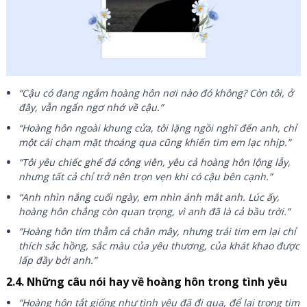
“Cậu có đang ngắm hoàng hôn nơi nào đó không? Còn tôi, ở
đây, vẫn ngẩn ngơ nhớ về cậu.”
“Hoàng hôn ngoài khung cửa, tôi lặng ngồi nghĩ đến anh, chỉ
một cái chạm mặt thoáng qua cũng khiến tim em lạc nhịp.”
“Tôi yêu chiếc ghế đá công viên, yêu cả hoàng hôn lộng lẫy,
nhưng tất cả chỉ trở nên trọn vẹn khi có cậu bên cạnh.”
“Anh nhìn nắng cuối ngày, em nhìn ánh mắt anh. Lúc ấy,
hoàng hôn chẳng còn quan trọng, vì anh đã là cả bầu trời.”
“Hoàng hôn tím thẫm cả chân mây, nhưng trái tim em lại chỉ
thích sắc hồng, sắc màu của yêu thương, của khát khao được
lấp đầy bởi anh.”
2.4. Những câu nói hay về hoàng hôn trong tình yêu
“Hoàng hôn tắt giống như tình yêu đã đi qua, để lại trong tim