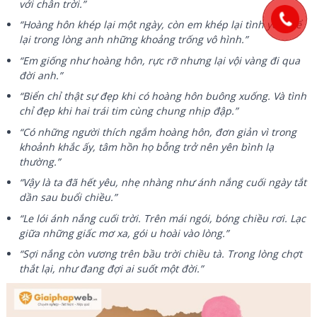
với chân trời.”
“Hoàng hôn khép lại một ngày, còn em khép lại tình yêu, để
lại trong lòng anh những khoảng trống vô hình.”
“Em giống như hoàng hôn, rực rỡ nhưng lại vội vàng đi qua
đời anh.”
“Biển chỉ thật sự đẹp khi có hoàng hôn buông xuống. Và tình
chỉ đẹp khi hai trái tim cùng chung nhịp đập.”
“Có những người thích ngắm hoàng hôn, đơn giản vì trong
khoảnh khắc ấy, tâm hồn họ bỗng trở nên yên bình lạ
thường.”
“Vậy là ta đã hết yêu, nhẹ nhàng như ánh nắng cuối ngày tắt
dần sau buổi chiều.”
“Le lói ánh nắng cuối trời. Trên mái ngói, bóng chiều rơi. Lạc
giữa những giấc mơ xa, gói u hoài vào lòng.”
“Sợi nắng còn vương trên bầu trời chiều tà. Trong lòng chợt
thắt lại, như đang đợi ai suốt một đời.”