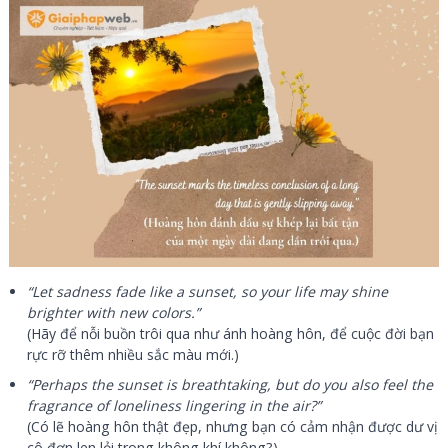
“Let sadness fade like a sunset, so your life may shine
brighter with new colors.”
(Hãy để nỗi buồn trôi qua như ánh hoàng hôn, để cuộc đời bạn
rực rỡ thêm nhiều sắc màu mới.)
“Perhaps the sunset is breathtaking, but do you also feel the
fragrance of loneliness lingering in the air?”
(Có lẽ hoàng hôn thật đẹp, nhưng bạn có cảm nhận được dư vị
cô đơn len lỏi trong không khí không?)