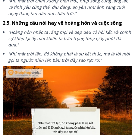
“Khi mặt trời chìm xuống biển trời, nhịp sống cũng lắng lại;
và tình yêu cũng thế, dịu dàng, an yên như ánh sáng cuối
ngày đang tan dần nơi chân trời.”
2.5. Những câu nói hay về hoàng hôn và cuộc sống
“Hoàng hôn nhắc ta rằng mọi vẻ đẹp đều có hồi kết, và chính
sự khép lại ấy mới khiến ta trân trọng từng giây phút đã
qua.”
“Khi mặt trời lặn, đó không phải là sự kết thúc, mà là lời mời
gọi ta ngước nhìn lên bầu trời đầy sao rực rỡ.”