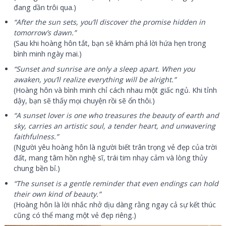
đang dần trôi qua.)
“After the sun sets, you’ll discover the promise hidden in
tomorrow’s dawn.”
(Sau khi hoàng hôn tắt, bạn sẽ khám phá lời hứa hẹn trong
bình minh ngày mai.)
“Sunset and sunrise are only a sleep apart. When you
awaken, you’ll realize everything will be alright.”
(Hoàng hôn và bình minh chỉ cách nhau một giấc ngủ. Khi tỉnh
dậy, bạn sẽ thấy mọi chuyện rồi sẽ ổn thôi.)
“A sunset lover is one who treasures the beauty of earth and
sky, carries an artistic soul, a tender heart, and unwavering
faithfulness.”
(Người yêu hoàng hôn là người biết trân trọng vẻ đẹp của trời
đất, mang tâm hồn nghệ sĩ, trái tim nhạy cảm và lòng thủy
chung bền bỉ.)
“The sunset is a gentle reminder that even endings can hold
their own kind of beauty.”
(Hoàng hôn là lời nhắc nhở dịu dàng rằng ngay cả sự kết thúc
cũng có thể mang một vẻ đẹp riêng.)