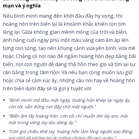
mạn và ý nghĩa
Nếu bình minh mang đến khởi đầu đầy hy vọng, thì
hoàng hôn trên biển lại là khoảnh khắc khiến con tim
lắng lại. Giữa không gian mênh mông của trời và biển,
ánh nắng cuối ngày phủ một màu vàng cam ấm áp lên
từng con sóng, tạo nên khung cảnh vừa yên bình, vừa mê
hoặc. Chẳng có nơi nào để ngắm hoàng hôn đẹp bằng bãi
biển, nơi con người dễ dàng thả hồn theo gió và tìm lại sự
cân bằng trong tâm hồn. Và nếu bạn cũng muốn lưu giữ
hoặc chia sẻ cảm xúc ấy, những câu nói hay về hoàng hôn
trên biển dưới đây sẽ là gợi ý tuyệt vời:
“Bình minh mở đầu một ngày, hoàng hôn khép lại ngày ấy,
còn tôi, vẫn đứng nơi đây chờ một người.”
“Biển ôm lấy hoàng hôn, còn tôi chỉ muốn ôm lấy em, mãi
mãi trong vòng tay dịu dàng ấy.”
“Cơn gió chiều khẽ lay, hoàng hôn làm lòng người xao động,
gợi nhớ về những ký ức tưởng chừng đã ngủ quên.”