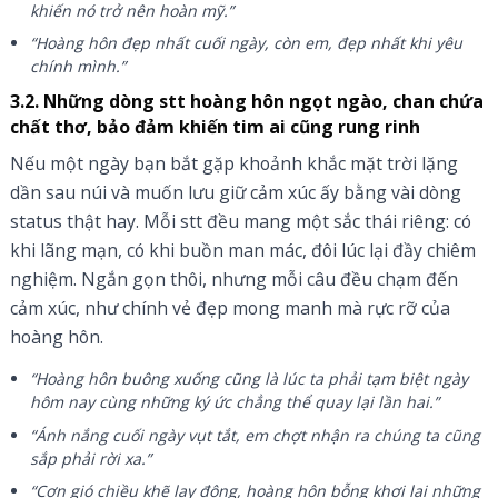
khiến nó trở nên hoàn mỹ.”
“Hoàng hôn đẹp nhất cuối ngày, còn em, đẹp nhất khi yêu
chính mình.”
3.2. Những dòng stt hoàng hôn ngọt ngào, chan chứa
chất thơ, bảo đảm khiến tim ai cũng rung rinh
Nếu một ngày bạn bắt gặp khoảnh khắc mặt trời lặng
dần sau núi và muốn lưu giữ cảm xúc ấy bằng vài dòng
status thật hay. Mỗi stt đều mang một sắc thái riêng: có
khi lãng mạn, có khi buồn man mác, đôi lúc lại đầy chiêm
nghiệm. Ngắn gọn thôi, nhưng mỗi câu đều chạm đến
cảm xúc, như chính vẻ đẹp mong manh mà rực rỡ của
hoàng hôn.
“Hoàng hôn buông xuống cũng là lúc ta phải tạm biệt ngày
hôm nay cùng những ký ức chẳng thể quay lại lần hai.”
“Ánh nắng cuối ngày vụt tắt, em chợt nhận ra chúng ta cũng
sắp phải rời xa.”
“Cơn gió chiều khẽ lay động, hoàng hôn bỗng khơi lại những