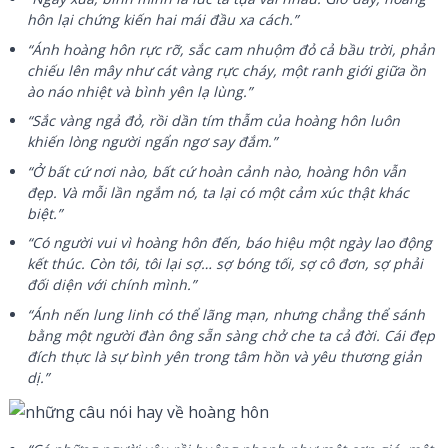
hôn lại chứng kiến hai mái đầu xa cách.”
“Ánh hoàng hôn rực rỡ, sắc cam nhuộm đỏ cả bầu trời, phản
chiếu lên mây như cát vàng rực cháy, một ranh giới giữa ồn
ào náo nhiệt và bình yên lạ lùng.”
“Sắc vàng ngả đỏ, rồi dần tím thẫm của hoàng hôn luôn
khiến lòng người ngẩn ngơ say đắm.”
“Ở bất cứ nơi nào, bất cứ hoàn cảnh nào, hoàng hôn vẫn
đẹp. Và mỗi lần ngắm nó, ta lại có một cảm xúc thật khác
biệt.”
“Có người vui vì hoàng hôn đến, báo hiệu một ngày lao động
kết thúc. Còn tôi, tôi lại sợ… sợ bóng tối, sợ cô đơn, sợ phải
đối diện với chính mình.”
“Ánh nến lung linh có thể lãng mạn, nhưng chẳng thể sánh
bằng một người đàn ông sẵn sàng chở che ta cả đời. Cái đẹp
đích thực là sự bình yên trong tâm hồn và yêu thương giản
dị.”