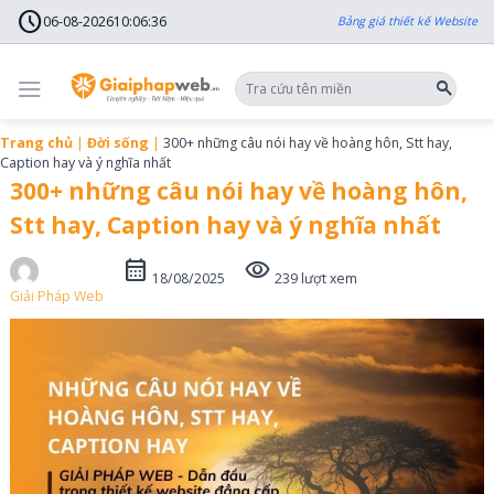
Skip
schedule
to
06-08-2026
10
:
06
:
38
Bảng giá thiết kế Website
content
Trang chủ
|
Đời sống
|
300+ những câu nói hay về hoàng hôn, Stt hay,
Caption hay và ý nghĩa nhất
300+ những câu nói hay về hoàng hôn,
Stt hay, Caption hay và ý nghĩa nhất
calendar_month
visibility
18/08/2025
239 lượt xem
Giải Pháp Web