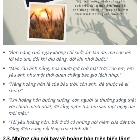
“Ánh nắng cuối ngày không chỉ sưởi ấm làn da, mà còn len
lỏi vào tim, đôi khi dịu dàng, đôi khi nhói buốt.”
“Mèo cần ánh nắng, hoa mười giờ chờ mặt trời, còn em, em
yêu anh như một thói quen chẳng bao giờ lệch nhịp.”
“Nắng hoàng hôn là của bầu trời, còn anh, đã thuộc về ai
chưa?”
“Khi hoàng hôn buông xuống, con người ta thường sống thật
với chính mình nhất, để lắng nghe trái tim sau một ngày dài
mỏi mệt.”
“Tôi yêu hoàng hôn, bởi ở đó có những nỗi niềm của đất trời
đồng điệu cùng nỗi lòng của chính tôi.”
2.3. Những câu nói hay về hoàng hôn trên biển lãng