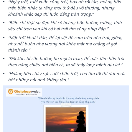
“Ngày trôi, tuổi xuân cũng trôi, hoa nở rồi tàn, hoàng hôn
trên biển nhắc ta rằng mọi thứ đều vô thường, nhưng
khoảnh khắc đẹp thì luôn đáng trân trọng.”
“Biển chỉ thật sự đẹp khi có hoàng hôn buông xuống, tình
yêu chỉ trọn vẹn khi có hai trái tim cùng nhịp đập.”
“Mặt trời khuất dần, để lại vệt đỏ cam trên nền trời, giống
như nỗi buồn nhẹ vương nơi khóe mắt mà chẳng ai gọi
thành tên.”
“Đôi khi chỉ cần buông bỏ mọi lo toan, để mặc tâm hồn trôi
theo nắng chiều nơi biển cả, ta sẽ thấy lòng mình dịu lại.”
“Hoàng hôn cháy rực cuối chân trời, còn tim tôi thì ướt mưa
bởi những nỗi nhớ không tên.”