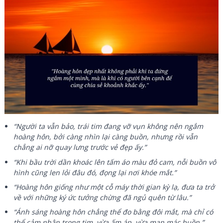
“Người ta vẫn bảo, trái tim đang vỡ vụn không nên ngắm
hoàng hôn, bởi càng nhìn lại càng buồn, nhưng rồi vẫn
chẳng ai nỡ quay lưng trước vẻ đẹp ấy.”
“Khi bầu trời dần khoác lên tấm áo màu đỏ cam, nỗi buồn vô
hình cũng len lỏi đâu đó, đọng lại nơi khóe mắt.”
“Hoàng hôn giống như một cỗ máy thời gian kỳ lạ, đưa ta trở
về với những ký ức tưởng chừng đã ngủ quên từ lâu.”
“Ánh sáng hoàng hôn chẳng thể đo bằng đôi mắt, mà chỉ có
thể cảm nhận trong tim, vừa ấm áp, vừa man mác buồn.”