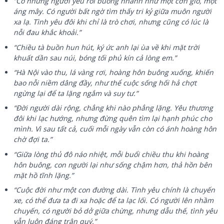
“Có những người yêu rồi buông nhanh như một cơn gió, một
áng mây. Có người bất ngờ tìm thấy tri kỷ giữa muôn người
xa lạ. Tình yêu đôi khi chỉ là trò chơi, nhưng cũng có lúc là
nỗi đau khắc khoải.”
“Chiều tà buồn hun hút, ký ức anh lại ùa về khi mặt trời
khuất dần sau núi, bóng tối phủ kín cả lòng em.”
“Hà Nội vào thu, lá vàng rơi, hoàng hôn buông xuống, khiến
bao nỗi niềm dâng đầy, như thể cuộc sống hối hả chợt
ngừng lại để ta lặng ngắm và suy tư.”
“Đời người dài rộng, chẳng khi nào phẳng lặng. Yêu thương
đôi khi lạc hướng, nhưng đừng quên tìm lại hạnh phúc cho
mình. Vì sau tất cả, cuối mỗi ngày vẫn còn có ánh hoàng hôn
chờ đợi ta.”
“Giữa lòng thủ đô náo nhiệt, mỗi buổi chiều thu khi hoàng
hôn buông, con người lại như sống chậm hơn, thả hồn bên
mặt hồ tĩnh lặng.”
“Cuộc đời như một con đường dài. Tình yêu chính là chuyến
xe, có thể đưa ta đi xa hoặc để ta lạc lối. Có người lên nhầm
chuyến, có người bỏ dở giữa chừng, nhưng dẫu thế, tình yêu
vẫn luôn đáng trân quý.”