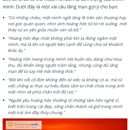
mình. Dưới đây là một vài câu lãng mạn gợi ý cho bạn:
“Có những chiều, một mình ngồi lặng lẽ trên sân thượng hay
nơi góc quán quen, nhìn ánh hoàng hôn từ từ rơi xuống, mới
thấy sự an yên giữa muôn vàn xô bồ.”
“Hoàng hôn đẹp nhất không phải khi ta đứng ngắm một
mình, mà là khi có người bên cạnh để cùng chia sẻ khoảnh
khắc ấy.”
“Hoàng hôn mang trong mình nét buồn dịu dàng như mùa
thu, đủ khiến lòng người trầm lắng, nhưng cũng đủ lãng
mạn để ta say mê mãi không thôi.”
“Đôi khi nỗi cô đơn không đến từ việc ta không có ai, mà từ
việc chẳng ai thực sự hiểu được tâm tư chất chứa trong ánh
mắt nhìn về phía chân trời đỏ rực.”
“Người yêu hoàng hôn thường là những tâm hồn nghệ sĩ,
biết trân trọng cái đẹp, sống chân thành và giữ trong mình
một trái tim đầy thủy chung.”