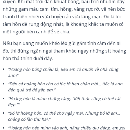
xuyến. Khi mặt trời dần khuất bóng, bầu trời nhuộm đầy
những gam màu cam, tím, hồng, vàng rực rỡ, vẽ nên bức
tranh thiên nhiên vừa huyền ảo vừa lãng mạn. Đó là lúc
tâm hồn dễ rung động nhất, là khoảng khắc ta muốn có
một người bên cạnh để sẻ chia.
Nếu bạn đang muốn khéo léo gửi gắm tình cảm đến ai
đó, thì đừng ngần ngại tham khảo ngay những stt hoàng
hôn thả thính dưới đây.
“Hoàng hôn bóng chiều tà, liệu em có muốn về nhà cùng
anh?”
“Đến cả hoàng hôn còn có lúc lỡ hẹn chân trời… tiếc là anh
đến quá trễ để gặp em.”
“Hoàng hôn là minh chứng rằng: “Kết thúc cũng có thể rất
đẹp.””
“Bỏ lỡ hoàng hôn, có thể chờ ngày mai. Nhưng bỏ lỡ em…
chẳng có lần thứ hai.”
“Hoàng hôn nép mình vào anh, nắng chiều dịu dàng, em gọi