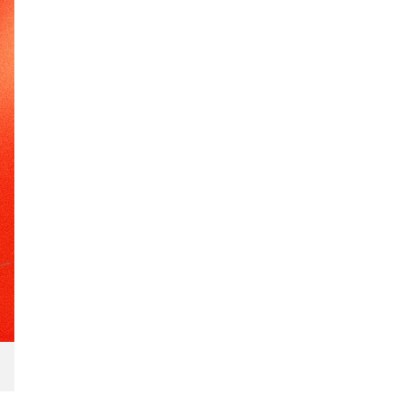
theo Phật Giáo hay,
bình an và ý nghĩa
nhất
170+ Lời chúc con trai
vào lớp 1 ý nghĩa, yêu
thương và tràn đầy
động lực
90+ lời chúc sinh nhật
cháu gái hay, ý nghĩa
và đáng yêu nhất