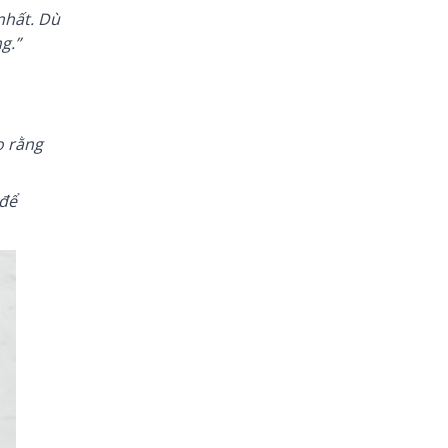
nhất. Dù
g.”
o rằng
 để