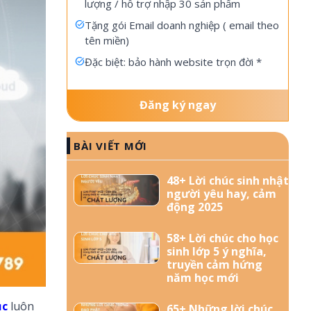
lượng / hỗ trợ nhập 30 sản phẩm
Tặng gói Email doanh nghiệp ( email theo
tên miền)
Đặc biệt: bảo hành website trọn đời *
Đăng ký ngay
BÀI VIẾT MỚI
48+ Lời chúc sinh nhật
người yêu hay, cảm
động 2025
58+ Lời chúc cho học
sinh lớp 5 ý nghĩa,
truyền cảm hứng
năm học mới
ục
luôn
65+ Những lời chúc