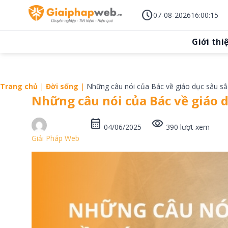
Skip
schedule
to
07-08-2026
16
:
00
:
16
content
Giới thi
Trang chủ
|
Đời sống
|
Những câu nói của Bác về giáo dục sâu sắ
Những câu nói của Bác về giáo d
calendar_month
visibility
04/06/2025
390 lượt xem
Giải Pháp Web