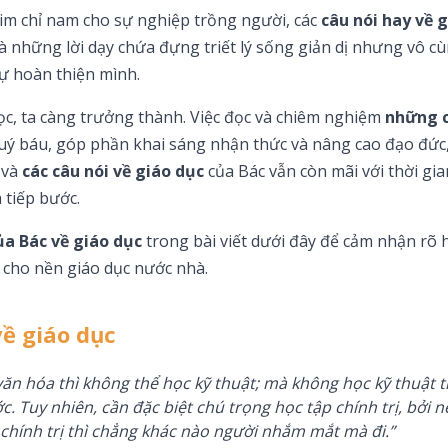
kim chỉ nam cho sự nghiệp trồng người, các
câu nói hay về 
là những lời dạy chứa đựng triết lý sống giản dị nhưng vô c
tự hoàn thiện mình.
ọc, ta càng trưởng thành. Việc đọc và chiêm nghiệm
những c
uý báu, góp phần khai sáng nhận thức và nâng cao đạo đức, 
 và
các câu nói về giáo dục
của Bác vẫn còn mãi với thời gia
 tiếp bước.
ủa Bác về giáo dục
trong bài viết dưới đây để cảm nhận rõ 
 cho nền giáo dục nước nhà.
ề giáo dục
ăn hóa thì không thể học kỹ thuật; mà không học kỹ thuật th
c. Tuy nhiên, cần đặc biệt chú trọng học tập chính trị, bởi n
chính trị thì chẳng khác nào người nhắm mắt mà đi.”