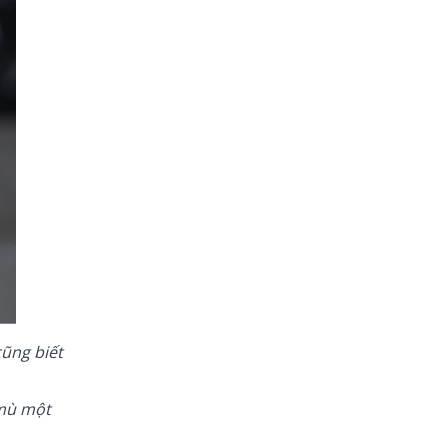
cũng biết
 mù một