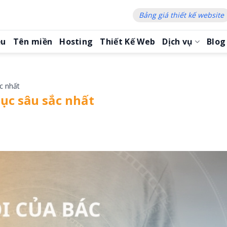
Bảng giá thiết kế website
ệu
Tên miền
Hosting
Thiết Kế Web
Dịch vụ
Blog
c nhất
ục sâu sắc nhất