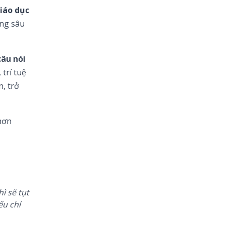
giáo dục
ùng sâu
âu nói
trí tuệ
n, trở
hơn
ì sẽ tụt
ếu chỉ