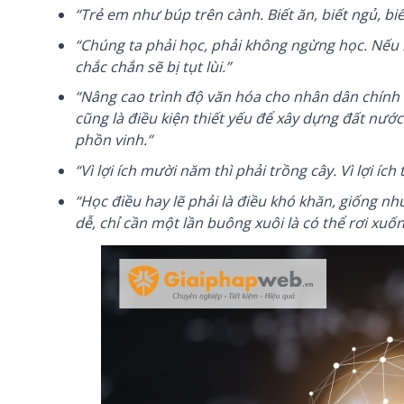
“Trẻ em như búp trên cành. Biết ăn, biết ngủ, bi
“Chúng ta phải học, phải không ngừng học. Nếu k
chắc chắn sẽ bị tụt lùi.”
“Nâng cao trình độ văn hóa cho nhân dân chính l
cũng là điều kiện thiết yếu để xây dựng đất nước
phồn vinh.”
“Vì lợi ích mười năm thì phải trồng cây. Vì lợi íc
“Học điều hay lẽ phải là điều khó khăn, giống như 
dễ, chỉ cần một lần buông xuôi là có thể rơi xuốn