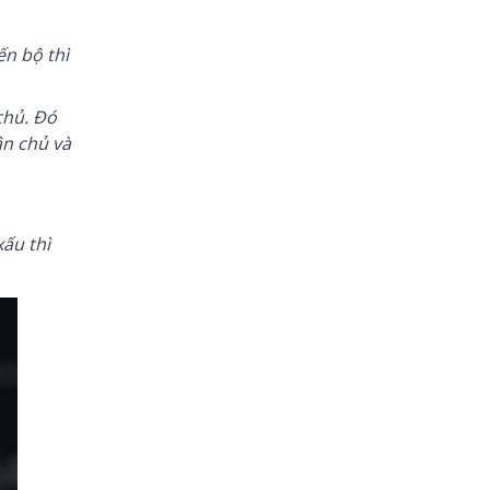
ến bộ thì
chủ. Đó
ân chủ và
xấu thì