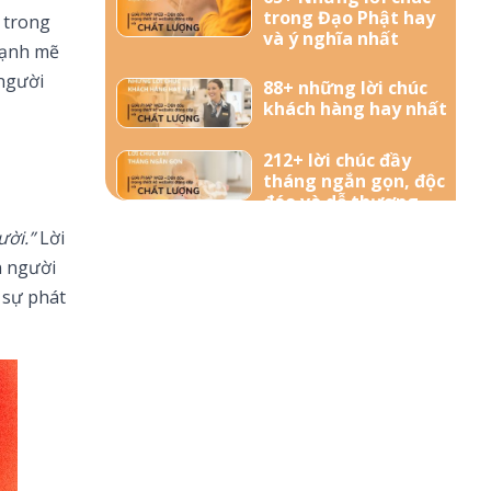
trong Đạo Phật hay
c trong
và ý nghĩa nhất
mạnh mẽ
 người
88+ những lời chúc
khách hàng hay nhất
212+ lời chúc đầy
tháng ngắn gọn, độc
đáo và dễ thương
nhất dành tặng bé
ười.”
Lời
yêu
n người
57+ Những lời chúc
 sự phát
bà bầu mới sinh đong
đầy yêu thương
156+ Lời chúc công
việc thuận lợi hay và
ý nghĩa nhất
85+ Lời chúc sinh nhật