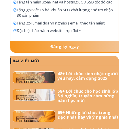
Tặng tên miền .com/.net và hosting 6GB SSD tốc độ cao
Tặng gói viết 15 bài chuẩn SEO chất lượng / hỗ trợ nhập
30 sản phẩm
Tặng gói Email doanh nghiệp ( email theo tên miền)
Đặc biệt: bảo hành website trọn đời *
Đăng ký ngay
BÀI VIẾT MỚI
48+ Lời chúc sinh nhật người
yêu hay, cảm động 2025
58+ Lời chúc cho học sinh lớp
5 ý nghĩa, truyền cảm hứng
năm học mới
65+ Những lời chúc trong
Đạo Phật hay và ý nghĩa nhất