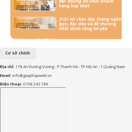
88+ những lời chúc khách
hàng hay nhất
212+ lời chúc đầy tháng ngắn
gọn, độc đáo và dễ thương
nhất dành tặng bé yêu
57+ Những lời chúc bà bầu
mới sinh đong đầy yêu
thương
Cơ sở chính
156+ Lời chúc công việc
Địa chỉ:
178 An Dương Vương - P.Thanh Hà - TP.Hội An - T.Quảng Nam
thuận lợi hay và ý nghĩa nhất
Email:
info@giaiphapweb.vn
85+ Lời chúc sinh nhật theo
Điện thoại:
0708 245 789
Phật Giáo hay, bình an và ý
nghĩa nhất
170+ Lời chúc con trai vào
lớp 1 ý nghĩa, yêu thương và
tràn đầy động lực
90+ lời chúc sinh nhật cháu
gái hay, ý nghĩa và đáng yêu