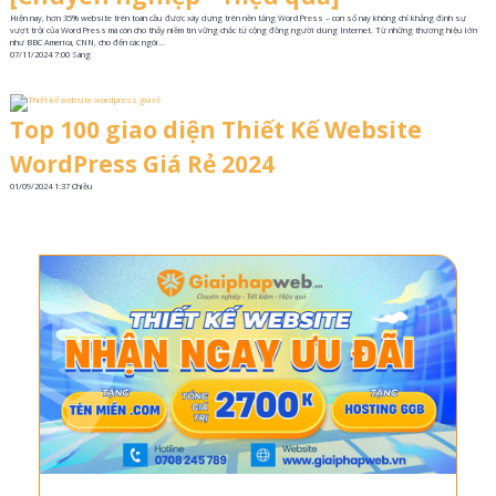
Hiện nay, hơn 35% website trên toàn cầu được xây dựng trên nền tảng WordPress – con số này không chỉ khẳng định sự
vượt trội của WordPress mà còn cho thấy niềm tin vững chắc từ cộng đồng người dùng Internet. Từ những thương hiệu lớn
như BBC America, CNN, cho đến các ngôi...
07/11/2024
7:00 Sáng
Top 100 giao diện Thiết Kế Website
WordPress Giá Rẻ 2024
01/09/2024
1:37 Chiều