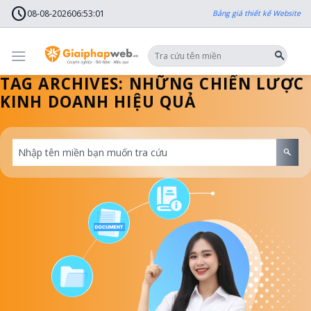
Skip
schedule
to
08-08-2026
06
:
53
:
02
Bảng giá thiết kế Website
content
TAG ARCHIVES:
NHỮNG CHIẾN LƯỢC
KINH DOANH HIỆU QUẢ