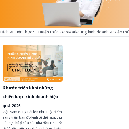
Dịch vụ
Kiến thức SEO
Kiến thức Web
Marketing kinh doanh
Sự kiện
Thủ
chevron_left
chevron_right
6 bước triển khai những
chiến lược kinh doanh hiệu
quả 2025
Việt Nam đang nổi lên như một điểm
sáng trên bản đồ kinh tế thế giới, thu
hút sự chú ý của các nhà đầu tư quốc
tế. Vì vậy, việc xây dựng những chiến