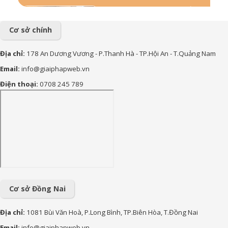
57+ Những lời chúc bà bầu
mới sinh đong đầy yêu
thương
Cơ sở chính
156+ Lời chúc công việc
Địa chỉ:
178 An Dương Vương - P.Thanh Hà - TP.Hội An - T.Quảng Nam
thuận lợi hay và ý nghĩa nhất
Email:
info@giaiphapweb.vn
85+ Lời chúc sinh nhật theo
Điện thoại:
0708 245 789
Phật Giáo hay, bình an và ý
nghĩa nhất
170+ Lời chúc con trai vào
lớp 1 ý nghĩa, yêu thương và
tràn đầy động lực
90+ lời chúc sinh nhật cháu
gái hay, ý nghĩa và đáng yêu
nhất
Cơ sở Đồng Nai
Địa chỉ:
1081 Bùi Văn Hoà, P.Long Bình, TP.Biên Hòa, T.Đồng Nai
Email:
info@giaiphapweb.vn