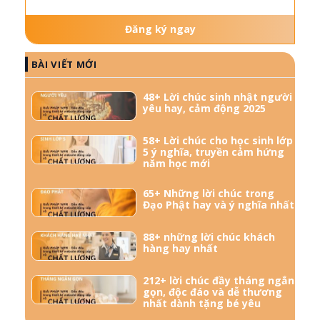
Đăng ký ngay
BÀI VIẾT MỚI
48+ Lời chúc sinh nhật người
yêu hay, cảm động 2025
58+ Lời chúc cho học sinh lớp
5 ý nghĩa, truyền cảm hứng
năm học mới
65+ Những lời chúc trong
Đạo Phật hay và ý nghĩa nhất
88+ những lời chúc khách
hàng hay nhất
212+ lời chúc đầy tháng ngắn
gọn, độc đáo và dễ thương
nhất dành tặng bé yêu