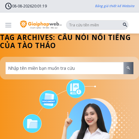
Skip
schedule
to
08-08-2026
20
:
01
:
20
Bảng giá thiết kế Website
content
TAG ARCHIVES:
CÂU NÓI NỔI TIẾNG
CỦA TÀO THÁO