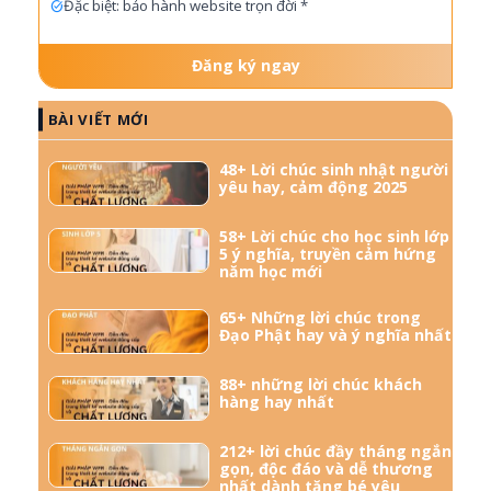
Đặc biệt: bảo hành website trọn đời *
Đăng ký ngay
BÀI VIẾT MỚI
48+ Lời chúc sinh nhật người
yêu hay, cảm động 2025
58+ Lời chúc cho học sinh lớp
5 ý nghĩa, truyền cảm hứng
năm học mới
65+ Những lời chúc trong
Đạo Phật hay và ý nghĩa nhất
88+ những lời chúc khách
hàng hay nhất
212+ lời chúc đầy tháng ngắn
gọn, độc đáo và dễ thương
nhất dành tặng bé yêu