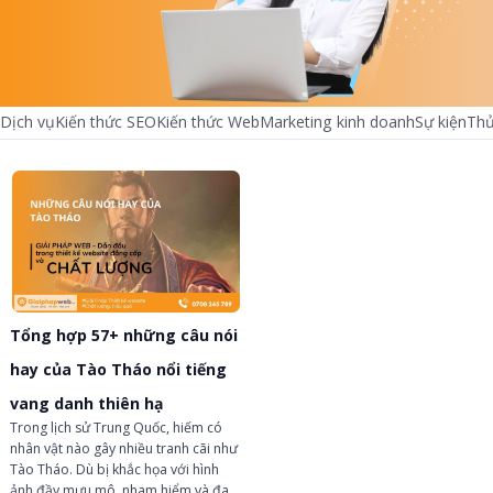
Dịch vụ
Kiến thức SEO
Kiến thức Web
Marketing kinh doanh
Sự kiện
Thủ
chevron_left
chevron_right
Tổng hợp 57+ những câu nói
hay của Tào Tháo nổi tiếng
vang danh thiên hạ
Trong lịch sử Trung Quốc, hiếm có
nhân vật nào gây nhiều tranh cãi như
Tào Tháo. Dù bị khắc họa với hình
ảnh đầy mưu mô, nham hiểm và đa