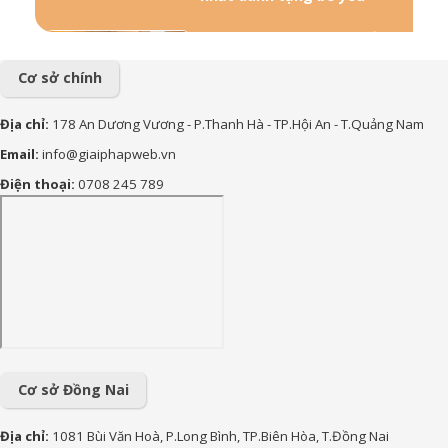
57+ Những lời chúc bà bầu
mới sinh đong đầy yêu
thương
Cơ sở chính
156+ Lời chúc công việc
Địa chỉ:
178 An Dương Vương - P.Thanh Hà - TP.Hội An - T.Quảng Nam
thuận lợi hay và ý nghĩa nhất
Email:
info@giaiphapweb.vn
85+ Lời chúc sinh nhật theo
Điện thoại:
0708 245 789
Phật Giáo hay, bình an và ý
nghĩa nhất
170+ Lời chúc con trai vào
lớp 1 ý nghĩa, yêu thương và
tràn đầy động lực
90+ lời chúc sinh nhật cháu
gái hay, ý nghĩa và đáng yêu
nhất
Cơ sở Đồng Nai
Địa chỉ:
1081 Bùi Văn Hoà, P.Long Bình, TP.Biên Hòa, T.Đồng Nai