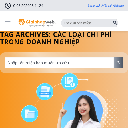
Skip
schedule
to
10-08-2026
08
:
41
:
24
Bảng giá thiết kế Website
content
TAG ARCHIVES:
CÁC LOẠI CHI PHÍ
TRONG DOANH NGHIỆP