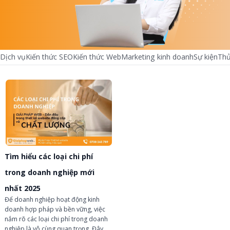
Dịch vụ
Kiến thức SEO
Kiến thức Web
Marketing kinh doanh
Sự kiện
Thủ
chevron_left
chevron_right
Tìm hiểu các loại chi phí
trong doanh nghiệp mới
nhất 2025
Để doanh nghiệp hoạt động kinh
doanh hợp pháp và bền vững, việc
nắm rõ các loại chi phí trong doanh
nghiệp là vô cùng quan trọng. Đây