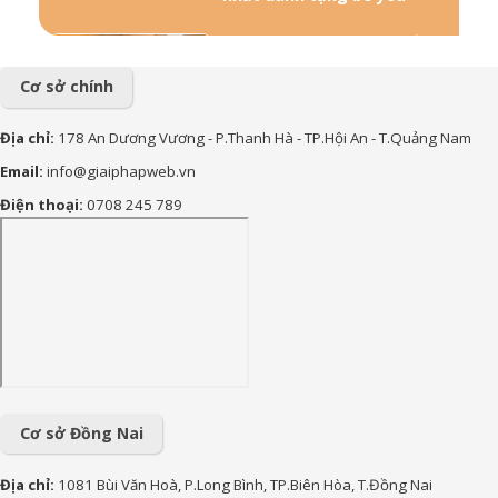
57+ Những lời chúc bà bầu
mới sinh đong đầy yêu
thương
Cơ sở chính
156+ Lời chúc công việc
Địa chỉ:
178 An Dương Vương - P.Thanh Hà - TP.Hội An - T.Quảng Nam
thuận lợi hay và ý nghĩa nhất
Email:
info@giaiphapweb.vn
85+ Lời chúc sinh nhật theo
Điện thoại:
0708 245 789
Phật Giáo hay, bình an và ý
nghĩa nhất
170+ Lời chúc con trai vào
lớp 1 ý nghĩa, yêu thương và
tràn đầy động lực
90+ lời chúc sinh nhật cháu
gái hay, ý nghĩa và đáng yêu
nhất
Cơ sở Đồng Nai
Địa chỉ:
1081 Bùi Văn Hoà, P.Long Bình, TP.Biên Hòa, T.Đồng Nai