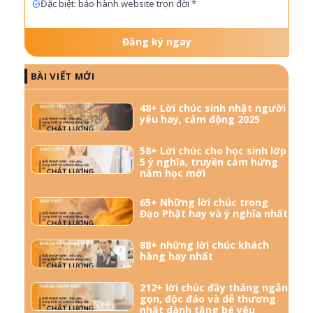
Đặc biệt: bảo hành website trọn đời *
Đăng ký ngay
BÀI VIẾT MỚI
48+ Lời chúc sinh nhật người
yêu hay, cảm động 2025
58+ Lời chúc cho học sinh lớp
5 ý nghĩa, truyền cảm hứng
năm học mới
65+ Những lời chúc trong
Đạo Phật hay và ý nghĩa nhất
88+ những lời chúc khách
hàng hay nhất
212+ lời chúc đầy tháng ngắn
gọn, độc đáo và dễ thương
nhất dành tặng bé yêu